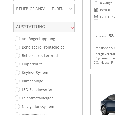
8-Gänge
BELIEBIGE ANZAHL TÜREN
Benzin
EZ: 03.07
AUSSTATTUNG
58
Barpreis
Anhängerkupplung
Beheizbare Frontscheibe
Emissionen & K
Energieverbrau
Beheizbares Lenkrad
CO₂-Emissionen
CO₂-Klasse: F
Einparkhilfe
Keyless-System
Klimaanlage
LED-Scheinwerfer
Leichtmetallfelgen
Navigationssystem
Panoramadach