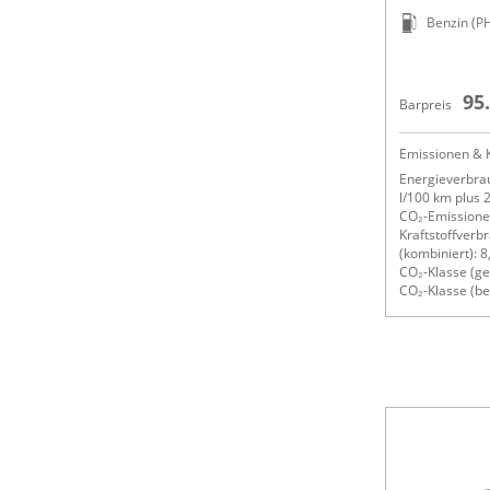
Benzin (P
95
Barpreis
Emissionen & K
Energieverbrau
l/100 km plus
CO₂-Emissionen
Kraftstoffverb
(kombiniert): 8
CO₂-Klasse (ge
CO₂-Klasse (be