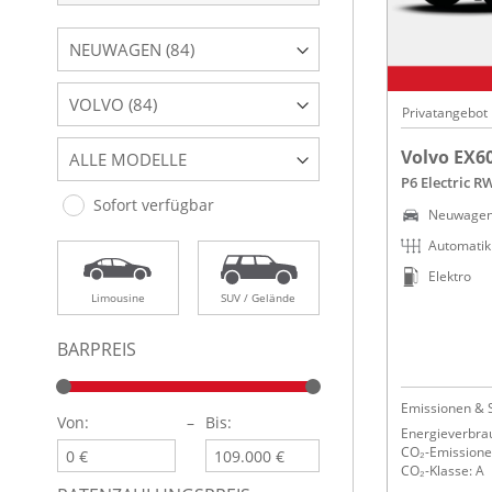
NEUWAGEN (84)
VOLVO (84)
Privatangebot
Volvo EX6
ALLE MODELLE
P6 Electric R
Sofort verfügbar
Neuwage
Automatik
Elektro
Limousine
SUV / Gelände
BARPREIS
Emissionen & 
Von:
–
Bis:
Energieverbra
CO₂-Emissionen
CO₂-Klasse: A