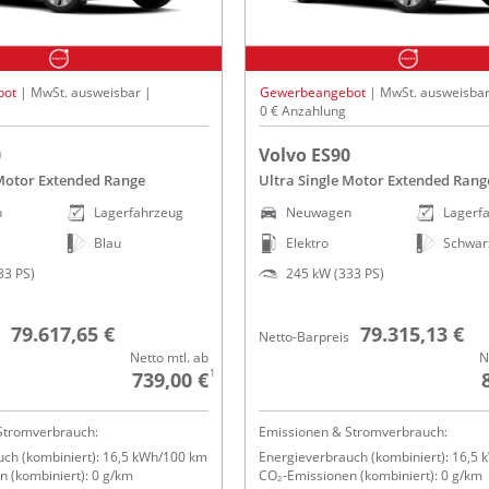
bot
| MwSt. ausweisbar |
Gewerbeangebot
| MwSt. ausweisbar
0 € Anzahlung
0
Volvo ES90
 Motor Extended Range
Ultra Single Motor Extended Rang
n
Lagerfahrzeug
Neuwagen
Lagerf
Blau
Elektro
Schwar
33 PS)
245 kW (333 PS)
79.617,65 €
79.315,13 €
Netto-Barpreis
Netto mtl. ab
N
1
739,00 €
Stromverbrauch:
Emissionen & Stromverbrauch:
uch (kombiniert): 16,5 kWh/100 km
Energieverbrauch (kombiniert): 16,5
 (kombiniert): 0 g/km
CO₂-Emissionen (kombiniert): 0 g/km