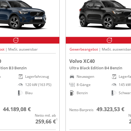
bot
| MwSt. ausweisbar
Gewerbeangebot
| MwSt. ausweisba
0
Volvo XC40
ition B3 Benzin
Ultra Black Edition B4 Benzin
n
Lagerfahrzeug
Neuwagen
Lagerf
120 kW (163 PS)
8-Gänge
145 kW 
Blau
Benzin
Schwar
44.189,08 €
49.323,53 €
Netto-Barpreis
Netto mtl. ab
N
1
259,66 €