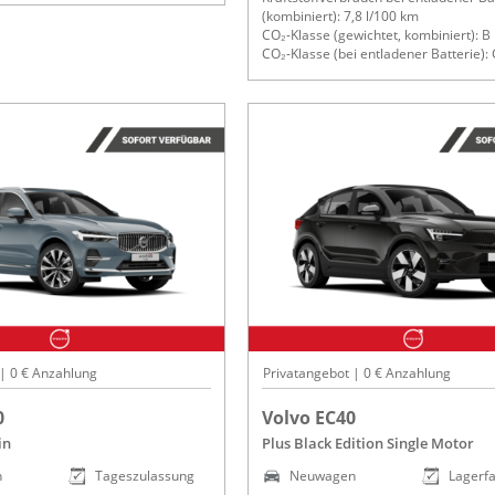
(kombiniert): 7,8 l/100 km
CO₂-Klasse (gewichtet, kombiniert): B
CO₂-Klasse (bei entladener Batterie):
 | 0 € Anzahlung
Privatangebot | 0 € Anzahlung
0
Volvo EC40
in
Plus Black Edition Single Motor
n
Tageszulassung
Neuwagen
Lagerf