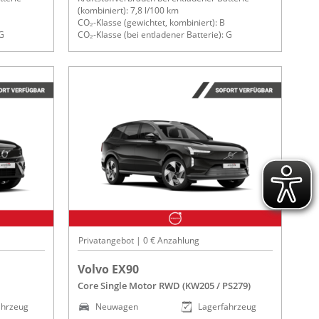
(kombiniert): 7,8 l/100 km
CO₂-Klasse (gewichtet, kombiniert): B
 G
CO₂-Klasse (bei entladener Batterie): G
Privatangebot | 0 € Anzahlung
Volvo EX90
Core Single Motor RWD (KW205 / PS279)
ahrzeug
Neuwagen
Lagerfahrzeug