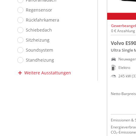
Regensensor
Rückfahrkamera
Gewerbeange
Schiebedach
0 € Anzahlung
Sitzheizung
Volvo ES9
Soundsystem
Ultra Single
Neuwage
Standheizung
Elektro
Weitere Ausstattungen
245 kW (3
Netto-Barpreis
Emissionen & 
Energieverbra
CO₂-Emissionen