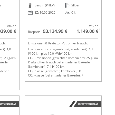
z
Benzin (PHEV)
Silber
EZ: 16.06.2025
0 km
Mtl. ab
Mtl. ab
1
1
039,00 €
93.134,99 €
1.149,00 €
Barpreis
uch:
Emissionen & Kraftstoff-/Stromverbrauch:
rt): 1,0
Energieverbrauch (gewichtet, kombiniert): 1,1
l/100 km plus 19,0 kWh/100 km
t): 23 g/km
CO₂-Emissionen (gewichtet, kombiniert): 25 g/km
tterie
Kraftstoffverbrauch bei entladener Batterie
(kombiniert): 7,4 l/100 km
adener
CO₂-Klasse (gewichtet, kombiniert): B
CO₂-Klasse (bei entladener Batterie): F
F