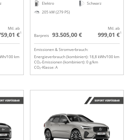
z
Elektro
Schwarz
205 kW (279 PS)
Mtl. ab
Mtl. ab
1
1
759,01 €
93.505,00 €
999,01 €
Barpreis
Emissionen & Stromverbrauch:
 kWh/100 km
Energieverbrauch (kombiniert): 18,8 kWh/100 km
CO₂-Emissionen (kombiniert): 0 g/km
CO₂-Klasse: A