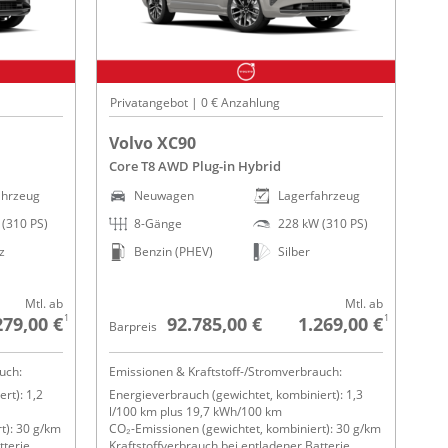
Privatangebot | 0 € Anzahlung
Volvo XC90
Core T8 AWD Plug-in Hybrid
ahrzeug
Neuwagen
Lagerfahrzeug
(310 PS)
8-Gänge
228 kW (310 PS)
z
Benzin (PHEV)
Silber
Mtl. ab
Mtl. ab
1
1
279,00 €
92.785,00 €
1.269,00 €
Barpreis
uch:
Emissionen & Kraftstoff-/Stromverbrauch:
rt): 1,2
Energieverbrauch (gewichtet, kombiniert): 1,3
l/100 km plus 19,7 kWh/100 km
t): 30 g/km
CO₂-Emissionen (gewichtet, kombiniert): 30 g/km
tterie
Kraftstoffverbrauch bei entladener Batterie