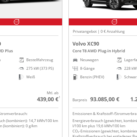
Privatangebot | 0 € Anzahlung
0
Volvo XC90
WD Plus
Core T8 AWD Plug-in Hybrid
n
Bestellfahrzeug
Neuwagen
Lagerf
275 kW (373 PS)
8-Gänge
228 kW 
Weiß
Benzin (PHEV)
Schwar
Mtl. ab
1
439,00 €
93.085,00 €
1.
Barpreis
Stromverbrauch:
Emissionen & Kraftstoff-/Stromverbra
uch (kombiniert): 14,7 kWh/100 km
Energieverbrauch (gewichtet, kombinie
 (kombiniert): 0 g/km
l/100 km plus 19,6 kWh/100 km
CO₂-Emissionen (gewichtet, kombinier
Kraftstoffverbrauch bei entladener Ba