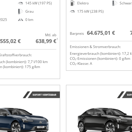
145 kW (197 PS)
Elektro
Schwar
Grau
175 kW (238 PS)
.2025
0 km
64.675,01 €
Barpreis
Mtl. ab
1
.555,02 €
638,99 €
Emissionen & Stromverbrauch:
Energieverbrauch (kombiniert): 17,2
raftstoffverbrauch:
CO₂-Emissionen (kombiniert): 0 g/km
ch (kombiniert): 7,7 l/100 km
CO₂-Klasse: A
 (kombiniert): 175 g/km