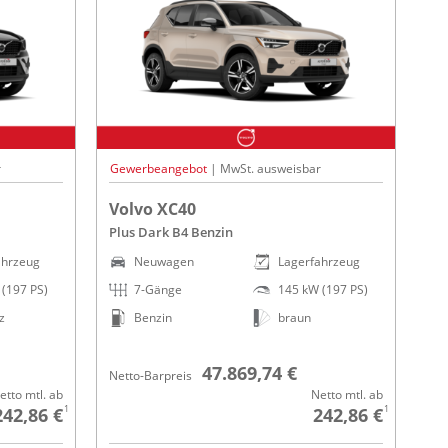
r
Gewerbeangebot
| MwSt. ausweisbar
Volvo XC40
Plus Dark B4 Benzin
ahrzeug
Neuwagen
Lagerfahrzeug
(197 PS)
7-Gänge
145 kW (197 PS)
z
Benzin
braun
47.869,74 €
Netto-Barpreis
etto mtl. ab
Netto mtl. ab
1
1
242,86 €
242,86 €