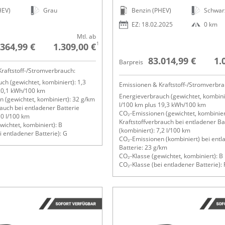
HEV)
Grau
Benzin (PHEV)
Schwar
EZ: 18.02.2025
0 km
Mtl. ab
1
.364,99 €
1.309,00 €
83.014,99 €
1.
Barpreis
raftstoff-/Stromverbrauch:
ch (gewichtet, kombiniert): 1,3
Emissionen & Kraftstoff-/Stromverbra
 20,1 kWh/100 km
Energieverbrauch (gewichtet, kombinie
 (gewichtet, kombiniert): 32 g/km
l/100 km plus 19,3 kWh/100 km
rauch bei entladener Batterie
CO₂-Emissionen (gewichtet, kombinier
,0 l/100 km
Kraftstoffverbrauch bei entladener Ba
wichtet, kombiniert): B
(kombiniert): 7,2 l/100 km
i entladener Batterie): G
CO₂-Emissionen (kombiniert) bei entl
Batterie: 23 g/km
CO₂-Klasse (gewichtet, kombiniert): B
CO₂-Klasse (bei entladener Batterie): 