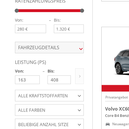
RATENZAHLUNGSPREIS
Von:
–
Bis:
FAHRZEUGDETAILS
LEISTUNG (PS)
Von:
–
Bis:
ALLE KRAFTSTOFFARTEN
Privatangebot
Volvo XC6
ALLE FARBEN
Core B4 Benz
BELIEBIGE ANZAHL SITZE
Neuwage