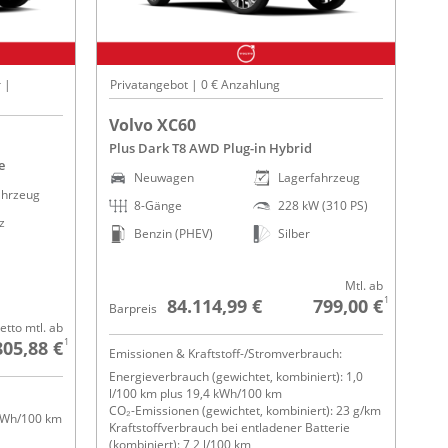
 |
Privatangebot | 0 € Anzahlung
Volvo XC60
Plus Dark T8 AWD Plug-in Hybrid
e
Neuwagen
Lagerfahrzeug
ahrzeug
8-Gänge
228 kW (310 PS)
z
Benzin (PHEV)
Silber
Mtl. ab
1
84.114,99 €
799,00 €
Barpreis
etto mtl. ab
1
805,88 €
Emissionen & Kraftstoff-/Stromverbrauch:
Energieverbrauch (gewichtet, kombiniert): 1,0
l/100 km plus 19,4 kWh/100 km
CO₂-Emissionen (gewichtet, kombiniert): 23 g/km
 kWh/100 km
Kraftstoffverbrauch bei entladener Batterie
(kombiniert): 7,2 l/100 km