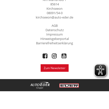
85614
Kirchseeon
08091/54-0
kirchseeon@auto-eder.de
AGB
Datenschutz
Impressum
Hinweisgeberportal
Barrierefreiheitserklärung
Zum Newsletter