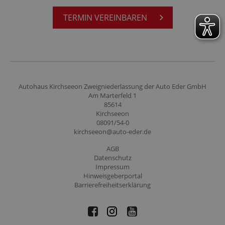
TER­MIN VER­EIN­BA­REN
Autohaus Kirchseeon Zweigniederlassung der Auto Eder GmbH
Am Marterfeld 1
85614
Kirchseeon
08091/54-0
kirchseeon@auto-eder.de
AGB
Datenschutz
Impressum
Hinweisgeberportal
Barrierefreiheitserklärung