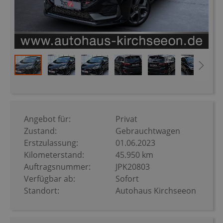
Zum
Anfang
der
Bildergalerie
Angebot für:
Privat
springen
Zustand:
Gebrauchtwagen
Erstzulassung:
01.06.2023
Kilometerstand:
45.950 km
Auftragsnummer:
JPK20803
Verfügbar ab:
Sofort
Standort:
Autohaus Kirchseeon