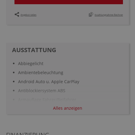
Angebot teilen
Inzahlungnahme-Rechner
AUSSTATTUNG
Abbiegelicht
Ambientebeleuchtung
Android Auto u. Apple CarPlay
Antiblockiersystem ABS
Armauflage Fahrer/Beifahrer
Alles anzeigen
Aufmerksamkeitsassistent
Automatisch abblendender Innenspiegel
Außenspiegel elekt. und beheizt
FINANZIERUNG