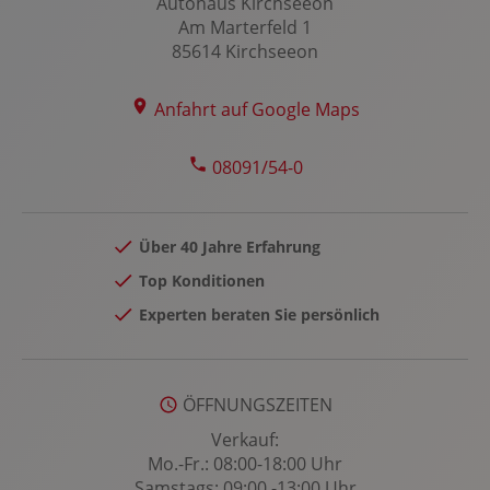
Autohaus Kirchseeon
Lenksäule verstellbar
Am Marterfeld 1
Leuchtweitenregulierung
85614 Kirchseeon
Licht- und Sichtpaket
Lichtsensor
Anfahrt auf Google Maps
Lordosenstütze Fahrer/Beifahrer
08091/54-0
Multi-Funktions-Display
Multifunktions-Sport-/Lederlenkrad
Multimedia-System
Über 40 Jahre Erfahrung
MyKey Schlüsselsystem
Top Konditionen
Müdigkeitserkennung
Experten beraten Sie persönlich
Nebelscheinwerfer
Notbremsassistent
Notrufsystem
ÖFFNUNGSZEITEN
Privacy-Verglasung
Verkauf:
Mo.-Fr.: 08:00-18:00 Uhr
Radio
Samstags: 09:00 -13:00 Uhr