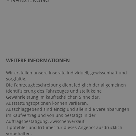
Außentemperatur Anzeige
beheizbare Frontscheibe
Berganfahrassistent
Bodenbelag Teppich
Bordcomputer
Bremsassistent
Digitaler Radioempfang DAB
WEITERE INFORMATIONEN
Digitales Kombiinstrument
Wir erstellen unsere Inserate individuell, gewissenhaft und
Einparkhilfe hinten
sorgfältig.
Elektr. Stabilitätsprogramm ESP
Die Fahrzeugbeschreibung dient lediglich der allgemeinen
Identifizierung des Fahrzeuges und stellt keine
Fahrer- /Beifahrerairbag
Gewährleistung im kaufrechtlichen Sinne dar.
Fahrersitz höhenverstellbar
Ausstattungsoptionen können variieren.
Ausschlaggebend sind einzig und allein die Vereinbarungen
Fahrlichtautomatik
im Kaufvertrag und von uns bestätigt in der
Fahrprofilauswahl
Auftragsbestätigung. Zwischenverkauf,
Tippfehler und Irrtümer für dieses Angebot ausdrücklich
Fensterheber elektrisch 4-fach
vorbehalten.