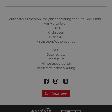
Autohaus Kirchseeon Zweigniederlassung der Auto Eder GmbH
Am Marterfeld 1
85614
Kirchseeon
08091/54-0
kirchseeon@auto-eder.de
AGB
Datenschutz
Impressum
Hinweisgeberportal
Barrierefreiheitserklärung
Zum Newsletter