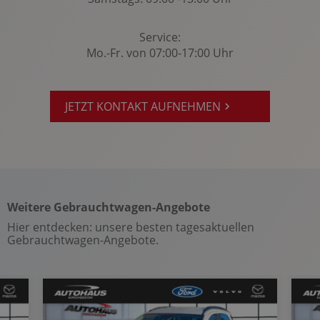
Radio-Navigationssystem: Ford SYNC 3
Regensensor
Service:
Reifendruckkontrolle
Mo.-Fr. von 07:00-17:00 Uhr
Reifenpannenset
Rückfahrkamera
JETZT KONTAKT AUFNEHMEN
Rücksitze klappbar
Seitenairbag vorn
Servolenkung
Sitzheizung Fahrer/Beifahrer
Sportabgasanlage: mit Klappensteuerung
Weitere Gebrauchtwagen-Angebote
Sportfahrwerk
Hier entdecken: unsere besten tagesaktuellen
Gebrauchtwagen-Angebote.
Sportpaket
Sportsitze
Spracheingabesystem
Spurhalteassistent