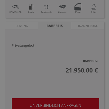
147 kW (200 PS)
Benzin
Schaltgetriebe
Limousine
5 Türen
5 Sitze
BARPREIS
LEASING
FINANZIERUNG
Privatangebot
BARPREIS:
21.950,00 €
UNVERBINDLICH ANFRAGEN