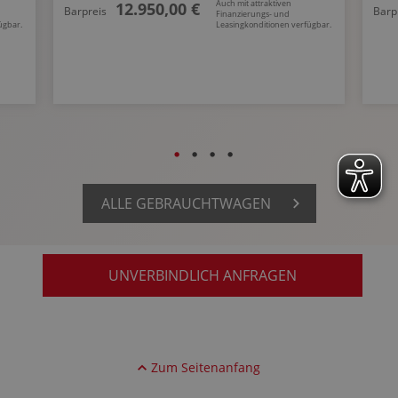
Auch mit attraktiven
12.950,00 €
Barpreis
Barp
Finanzierungs- und
ügbar.
Leasingkonditionen verfügbar.
ALLE GEBRAUCHTWAGEN
UNVERBINDLICH ANFRAGEN
Zum Seitenanfang