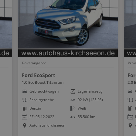
Start-Stopp System
Tempomat
Touchscreen Bedienung
Traktionskontrolle
USB Anschluss, Bluetooth Audiostreaming
Verkehrszeichenerkennung
Wegfahrsperre
Privatangebot
Priv
Winterpaket
Ford EcoSport
For
WLAN Hotspot
1.0 EcoBoost Titanium
2.0 
Zentralver. mit Fernbedienung
Gebrauchtwagen
Lagerfahrzeug
Schaltgetriebe
92 kW (125 PS)
Benzin
Weiß
EZ: 05.12.2022
55.500 km
Autohaus Kirchseeon