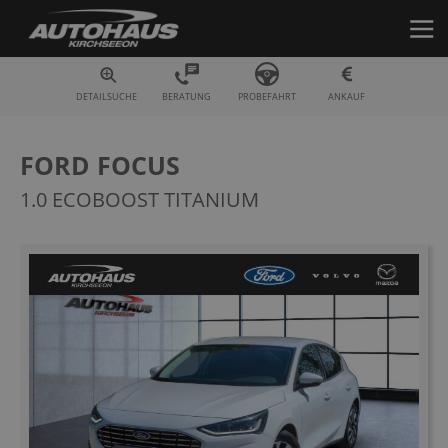
Fahrzeugsuche
DETAILSUCHE
BERATUNG
PROBEFAHRT
ANKAUF
FORD FOCUS
1.0 ECOBOOST TITANIUM
Zum
Ende
der
Bildergalerie
springen