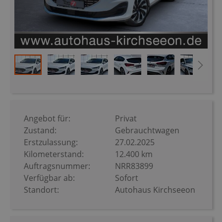
Zum
Anfang
der
Bildergalerie
Angebot für:
Privat
springen
Zustand:
Gebrauchtwagen
Erstzulassung:
27.02.2025
Kilometerstand:
12.400 km
Auftragsnummer:
NRR83899
Verfügbar ab:
Sofort
Standort:
Autohaus Kirchseeon