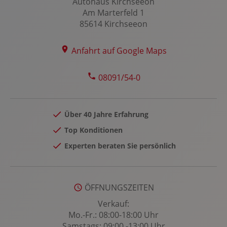
LED-Nebelscheinwerfer
Autohaus Kirchseeon
Am Marterfeld 1
LED-Scheinwerfer
85614 Kirchseeon
LED-Tagfahrlicht
Leichtmetallfelgen 16 Zoll
Anfahrt auf Google Maps
Lenkradheizung
Lenksäule verstellbar
08091/54-0
Lichtsensor
Lordosenstütze Fahrer
Über 40 Jahre Erfahrung
Multi-Funktions-Display
Top Konditionen
Multifunktions-Lederlenkrad
Experten beraten Sie persönlich
Multimedia-System
MyKey Schlüsselsystem
Müdigkeitserkennung: Driver Alert
ÖFFNUNGSZEITEN
Notbremsassistent
Verkauf:
Notrufsystem
Mo.-Fr.: 08:00-18:00 Uhr
Samstags: 09:00 -13:00 Uhr