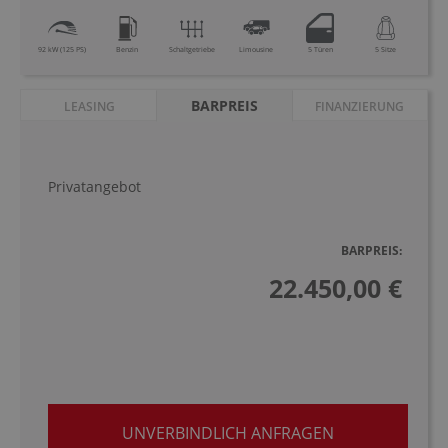
92 kW (125 PS)
Benzin
Schaltgetriebe
Limousine
5 Türen
5 Sitze
BARPREIS
LEASING
FINANZIERUNG
Privatangebot
BARPREIS:
22.450,00 €
UNVERBINDLICH ANFRAGEN