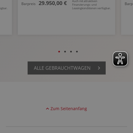
Auch mit attraktiven
29.950,00 €
Barpreis
Barp
Finanzierungs- und
ügbar.
Leasingkonditionen verfügbar.
ALLE GEBRAUCHTWAGEN
Zum Seitenanfang