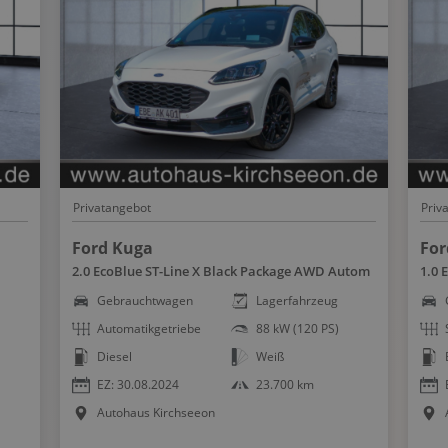
Spurhalteassistent
Spurwechselassistent
Start-Stopp System
Totwinkel-Assistent
Touchscreen Bedienung
USB Anschluss, Bluetooth Audiostreaming
Verkehrszeichenerkennung
Privatangebot
Priv
Wegfahrsperre
Winterpaket
Ford Kuga
For
2.0 EcoBlue ST-Line X Black Package AWD Autom
1.0 
WLAN Hotspot
Gebrauchtwagen
Lagerfahrzeug
Zentralver. mit Fernbedienung
Automatikgetriebe
88 kW (120 PS)
Diesel
Weiß
EZ: 30.08.2024
23.700 km
Autohaus Kirchseeon