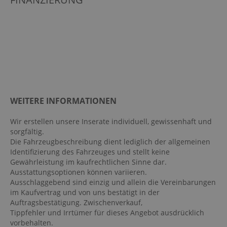
Automatisch abblendender Innenspiegel
Außenspiegel elekt. verstell- & anklappbar,
beheizt
Außentemperatur Anzeige
beheizbare Frontscheibe
Berganfahrassistent
Bodenbelag Teppich
WEITERE INFORMATIONEN
Bordcomputer
Bremsassistent
Wir erstellen unsere Inserate individuell, gewissenhaft und
sorgfältig.
Digitaler Radioempfang DAB
Die Fahrzeugbeschreibung dient lediglich der allgemeinen
Dynamische Leuchtweitenregulierung
Identifizierung des Fahrzeuges und stellt keine
Gewährleistung im kaufrechtlichen Sinne dar.
Einparkhilfe vorn und hinten
Ausstattungsoptionen können variieren.
Elektr. Stabilitätsprogramm ESP
Ausschlaggebend sind einzig und allein die Vereinbarungen
im Kaufvertrag und von uns bestätigt in der
Fahrer- /Beifahrerairbag
Auftragsbestätigung. Zwischenverkauf,
Fahrerassistenzpaket
Tippfehler und Irrtümer für dieses Angebot ausdrücklich
vorbehalten.
Fahrersitz höhenverstellbar