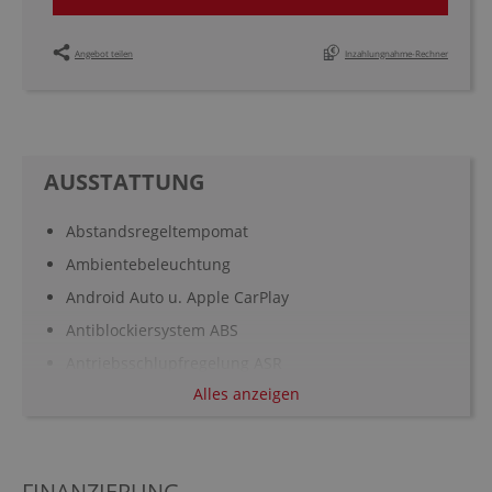
Angebot teilen
Inzahlungnahme-Rechner
AUSSTATTUNG
Abstandsregeltempomat
Ambientebeleuchtung
Android Auto u. Apple CarPlay
Antiblockiersystem ABS
Antriebsschlupfregelung ASR
Alles anzeigen
Armauflage vorn und hinten
Aufmerksamkeitsassistent
Ausparkhilfe
FINANZIERUNG