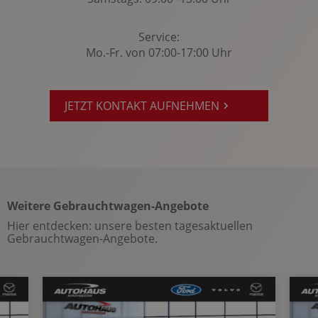
Privacy-Verglasung
Querverkehrswarnung
Service:
Radio
Mo.-Fr. von 07:00-17:00 Uhr
Radio-Navigationssystem: Ford SYNC 4
Regensensor
JETZT KONTAKT AUFNEHMEN
Reifendruckkontrolle
Reifenpannenset
Rückfahrkamera
Rücksitze klappbar
Seitenairbag vorn
Weitere Gebrauchtwagen-Angebote
Servolenkung
Hier entdecken: unsere besten tagesaktuellen
Sitzheizung Fahrer/Beifahrer
Gebrauchtwagen-Angebote.
Soundsystem
Sportsitze
Spracheingabesystem