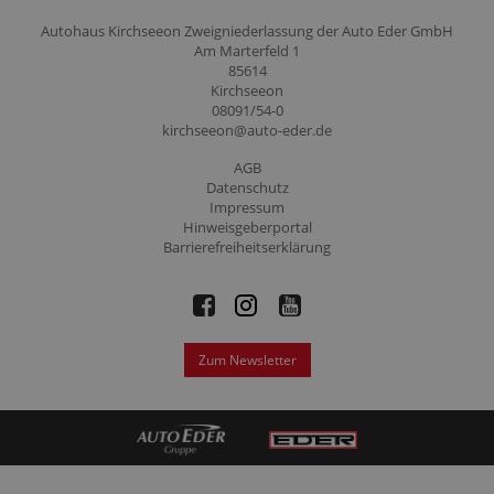
Autohaus Kirchseeon Zweigniederlassung der Auto Eder GmbH
Am Marterfeld 1
85614
Kirchseeon
08091/54-0
kirchseeon@auto-eder.de
AGB
Datenschutz
Impressum
Hinweisgeberportal
Barrierefreiheitserklärung
Zum Newsletter