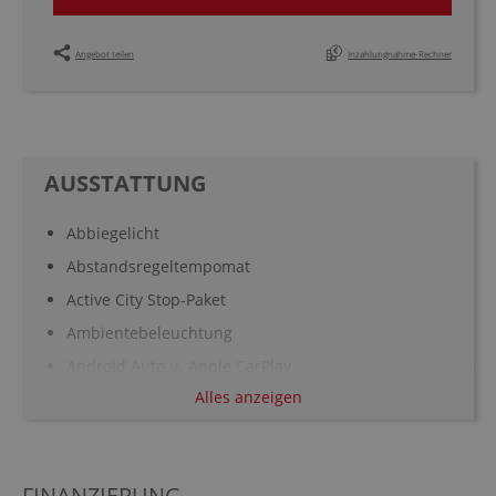
Angebot teilen
Inzahlungnahme-Rechner
AUSSTATTUNG
Abbiegelicht
Abstandsregeltempomat
Active City Stop-Paket
Ambientebeleuchtung
Android Auto u. Apple CarPlay
Alles anzeigen
Anhängerkupplung Kugel abnehmbar
Antiblockiersystem ABS
Antriebsschlupfregelung ASR
FINANZIERUNG