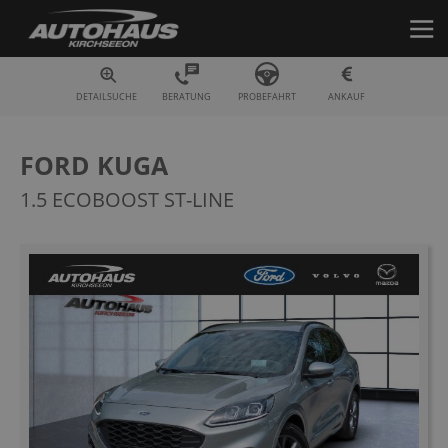
Fahrzeugsuche
DETAILSUCHE
BERATUNG
PROBEFAHRT
ANKAUF
FORD KUGA
1.5 ECOBOOST ST-LINE
Zum
Ende
der
Bildergalerie
springen