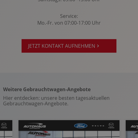
Multifunktions-Lederlenkrad
MyKey Schlüsselsystem
Service:
Müdigkeitserkennung
Mo.-Fr. von 07:00-17:00 Uhr
Notbremsassistent
Notrad
JETZT KONTAKT AUFNEHMEN
Notrufsystem
Optikpaket: Body-Styling-Paket
Querverkehrswarnung
Radio
Radio-Navigationssystem: Ford SYNC 3
Weitere Gebrauchtwagen-Angebote
Regensensor
Hier entdecken: unsere besten tagesaktuellen
Reifendruckkontrolle
Gebrauchtwagen-Angebote.
Rückfahrkamera
Rücksitze klapp- und teilbar
Seitenairbag vorn