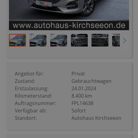
Zum
Anfang
der
Bildergalerie
Angebot für:
Privat
springen
Zustand:
Gebrauchtwagen
Erstzulassung:
24.01.2024
Kilometerstand:
8.400 km
Auftragsnummer:
FPL14638
Verfügbar ab:
Sofort
Standort:
Autohaus Kirchseeon