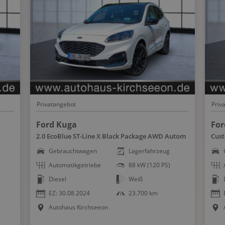
Servolenkung
Sitzheizung vorn u. hinten
Sportfahrwerk
Sportsitze
Spracheingabesystem
Spurhalteassistent
Start-Stopp System
Privatangebot
Priv
Totwinkel-Assistent
Touchscreen Bedienung
Ford Kuga
For
2.0 EcoBlue ST-Line X Black Package AWD Autom
Cust
USB Anschluss, Bluetooth Audiostreaming
Gebrauchtwagen
Lagerfahrzeug
Verkehrszeichenerkennung
Automatikgetriebe
88 kW (120 PS)
Wegfahrsperre
Diesel
Weiß
Winterpaket
EZ: 30.08.2024
23.700 km
WLAN Hotspot
Autohaus Kirchseeon
Zentralver. mit Fernbedienung