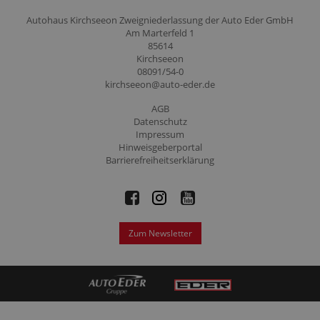
Autohaus Kirchseeon Zweigniederlassung der Auto Eder GmbH
Am Marterfeld 1
85614
Kirchseeon
08091/54-0
kirchseeon@auto-eder.de
AGB
Datenschutz
Impressum
Hinweisgeberportal
Barrierefreiheitserklärung
Zum Newsletter