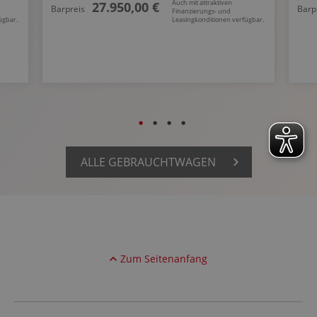
Auch mit attraktiven
27.950,00 €
Barpreis
Barp
Finanzierungs- und
ügbar.
Leasingkonditionen verfügbar.
ALLE GEBRAUCHTWAGEN
Zum Seitenanfang