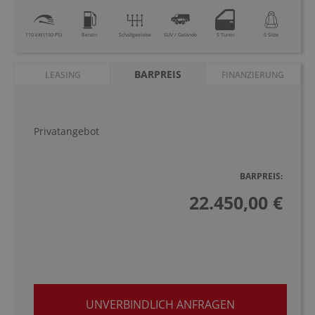
110 kW (150 PS)
Benzin
Schaltgetriebe
SUV / Gelände
5 Türen
5 Sitze
BARPREIS
LEASING
FINANZIERUNG
Privatangebot
BARPREIS:
22.450,00 €
UNVERBINDLICH ANFRAGEN