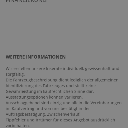
Armauflage Fahrer/Beifahrer
Aufmerksamkeitsassistent
Ausstattungspaket: Technologie-Paket
Automatisch abblendender Innenspiegel
Außenspiegel elekt. verstell- & anklappbar,
beheizt
Außentemperatur Anzeige
WEITERE INFORMATIONEN
beheizbare Frontscheibe
Berganfahrassistent
Wir erstellen unsere Inserate individuell, gewissenhaft und
sorgfältig.
Bordcomputer
Die Fahrzeugbeschreibung dient lediglich der allgemeinen
Dachreling: Schwarz
Identifizierung des Fahrzeuges und stellt keine
Gewährleistung im kaufrechtlichen Sinne dar.
Digitaler Radioempfang DAB
Ausstattungsoptionen können variieren.
Digitales Kombiinstrument
Ausschlaggebend sind einzig und allein die Vereinbarungen
im Kaufvertrag und von uns bestätigt in der
Einparkhilfe vorn und hinten: Park-Assistent
Auftragsbestätigung. Zwischenverkauf,
Elektr. Stabilitätsprogramm ESP
Tippfehler und Irrtümer für dieses Angebot ausdrücklich
vorbehalten.
Fahrer- /Beifahrerairbag