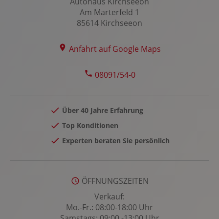
Kabelloses Laden für Handys
Autohaus Kirchseeon
Am Marterfeld 1
Keyless-Entry/-Go
85614 Kirchseeon
Klimaautomatik, 2 Zonen
Kollisionswarnung
Anfahrt auf Google Maps
Kopfairbag vorn und hinten
Laderaumabdeckung
08091/54-0
LED-Nebelscheinwerfer
LED-Scheinwerfer
Über 40 Jahre Erfahrung
LED-Tagfahrlicht
Top Konditionen
Leichtmetallfelgen 18 Zoll
Experten beraten Sie persönlich
Lenkradheizung
Lenksäule verstellbar
Lichtsensor
ÖFFNUNGSZEITEN
Lordosenstütze Fahrer/Beifahrer
Verkauf:
Multi-Funktions-Display
Mo.-Fr.: 08:00-18:00 Uhr
Samstags: 09:00 -13:00 Uhr