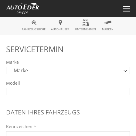
Fahrzeugsuche
FAHRZEUGSUCHE
AUTOHÄUSER
UNTERNEHMEN
MARKEN
SERVICETERMIN
Marke
Modell
DATEN IHRES FAHRZEUGS
Kennzeichen