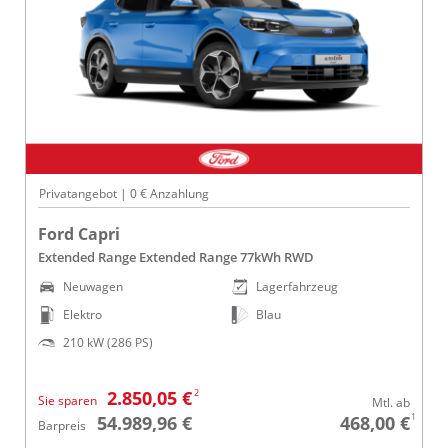
Privatangebot | 0 € Anzahlung
Ford Capri
Extended Range Extended Range 77kWh RWD
Neuwagen
Lagerfahrzeug
Elektro
Blau
210 kW (286 PS)
2
2.850,05 €
Sie sparen
Mtl. ab
1
54.989,96 €
468,00 €
Barpreis