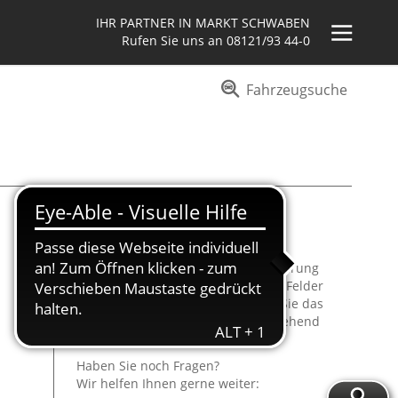
IHR PARTNER IN MARKT SCHWABEN
Rufen Sie uns an
08121/93 44-0
Fahrzeugsuche
Informationen
Um eine schnellere Terminvereinbarung
zu garantieren, füllen Sie bitte alle Felder
wahrheitsgemäß aus und senden Sie das
Formular ab. Wir melden uns umgehend
bei Ihnen.
Haben Sie noch Fragen?
Wir helfen Ihnen gerne weiter: