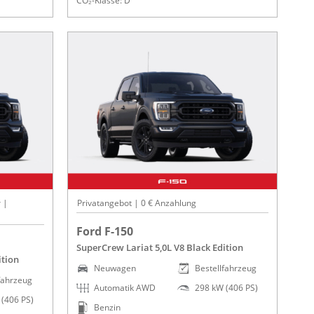
CO₂-Klasse: D
 |
Privatangebot | 0 € Anzahlung
Ford F-150
SuperCrew Lariat 5,0L V8 Black Edition
ition
Neuwagen
Bestellfahrzeug
fahrzeug
Automatik AWD
298 kW (406 PS)
(406 PS)
Benzin