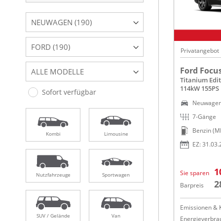
NEUWAGEN (190)
FORD (190)
Privatangebot
Ford Focu
ALLE MODELLE
Titanium Edit
114kW 155PS
Sofort verfügbar
Neuwage
7-Gänge
Benzin (M
Kombi
Limousine
EZ: 31.03
1
Sie sparen
Nutzfahrzeuge
Sportwagen
2
Barpreis
Emissionen & K
SUV / Gelände
Van
Energieverbrau