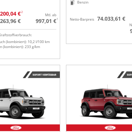
Benzin
2
200,04 €
Mtl. ab
74.033,61 €
Netto-Barpreis
1
.263,96 €
997,01 €
N
raftstoffverbrauch:
ch (kombiniert): 10,2 l/100 km
 (kombiniert): 233 g/km