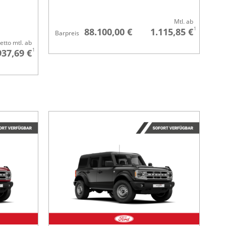
Mtl. ab
1
88.100,00 €
1.115,85 €
Barpreis
etto mtl. ab
1
937,69 €