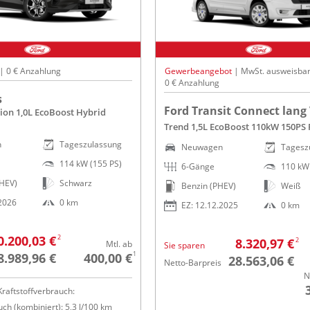
 | 0 € Anzahlung
Gewerbeangebot
| MwSt. ausweisbar
0 € Anzahlung
s
Ford Transit Connect lang
ion 1,0L EcoBoost Hybrid
Trend 1,5L EcoBoost 110kW 150PS
n
Tageszulassung
Neuwagen
Tagesz
114 kW (155 PS)
6-Gänge
110 kW 
HEV)
Schwarz
Benzin (PHEV)
Weiß
.2026
0 km
EZ: 12.12.2025
0 km
2
0.200,03 €
2
8.320,97 €
Mtl. ab
Sie sparen
1
8.989,96 €
400,00 €
28.563,06 €
Netto-Barpreis
N
raftstoffverbrauch:
ch (kombiniert): 5,3 l/100 km