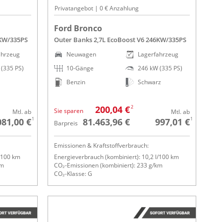
Privatangebot | 0 € Anzahlung
Ford Bronco
6KW/335PS
Outer Banks 2,7L EcoBoost V6 246KW/335PS
ahrzeug
Neuwagen
Lagerfahrzeug
(335 PS)
10-Gänge
246 kW (335 PS)
Benzin
Schwarz
2
200,04 €
Sie sparen
Mtl. ab
Mtl. ab
1
1
081,00 €
81.463,96 €
997,01 €
Barpreis
Emissionen & Kraftstoffverbrauch:
l/100 km
Energieverbrauch (kombiniert): 10,2 l/100 km
km
CO₂-Emissionen (kombiniert): 233 g/km
CO₂-Klasse: G