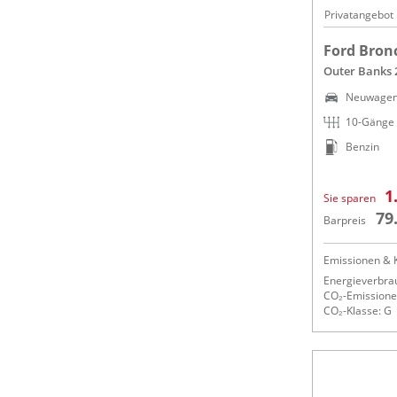
Privatangebot
Ford Bron
Outer Banks 
Neuwage
10-Gänge
Benzin
1
Sie sparen
79
Barpreis
Emissionen & K
Energieverbrau
CO₂-Emissionen
CO₂-Klasse: G