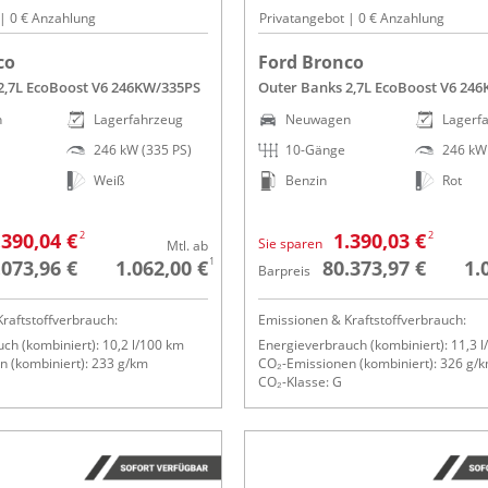
 | 0 € Anzahlung
Privatangebot | 0 € Anzahlung
co
Ford Bronco
2,7L EcoBoost V6 246KW/335PS
Outer Banks 2,7L EcoBoost V6 24
n
Lagerfahrzeug
Neuwagen
Lagerf
246 kW (335 PS)
10-Gänge
246 kW 
Weiß
Benzin
Rot
2
2
.390,04 €
1.390,03 €
Sie sparen
Mtl. ab
1
.073,96 €
1.062,00 €
80.373,97 €
1.
Barpreis
raftstoffverbrauch:
Emissionen & Kraftstoffverbrauch:
ch (kombiniert): 10,2 l/100 km
Energieverbrauch (kombiniert): 11,3 
 (kombiniert): 233 g/km
CO₂-Emissionen (kombiniert): 326 g/
CO₂-Klasse: G