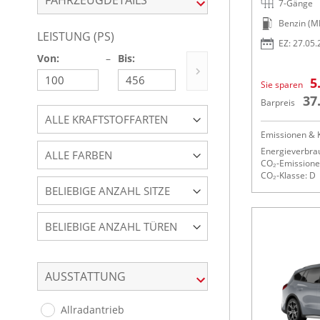
FAHRZEUGDETAILS
7-Gänge
Benzin (M
LEISTUNG (PS)
EZ: 27.05
Von:
–
Bis:
5
Sie sparen
37
Barpreis
ALLE KRAFTSTOFFARTEN
Emissionen & K
Energieverbrau
ALLE FARBEN
CO₂-Emissionen
CO₂-Klasse: D
BELIEBIGE ANZAHL SITZE
BELIEBIGE ANZAHL TÜREN
AUSSTATTUNG
Allradantrieb