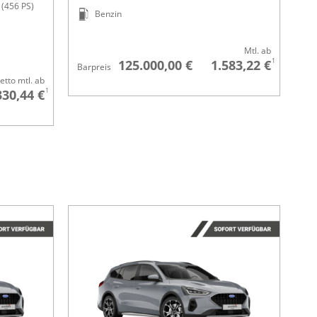
(456 PS)
Benzin
Mtl. ab
1
125.000,00 €
1.583,22 €
Barpreis
etto mtl. ab
1
330,44 €