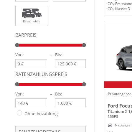
CO₂-Emissionen
CO₂-Klasse: D
Reisemobile
BARPREIS
Von:
–
Bis:
RATENZAHLUNGSPREIS
Von:
–
Bis:
Privatangebot
Ford Focu
Titanium X 1
Ohne Anzahlung
155PS
Neuwage