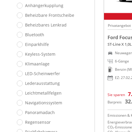
Anhängerkupplung
Beheizbare Frontscheibe
Beheizbares Lenkrad
Privatangebot
Bluetooth
Ford Focu
Einparkhilfe
ST-Line X 1,0
Neuwage
Keyless-System
6-Gänge
Klimaanlage
Benzin (M
LED-Scheinwerfer
EZ: 27.02
Lederausstattung
Leichtmetallfelgen
7
Sie sparen
32
Barpreis
Navigationssystem
Panoramadach
Emissionen & K
Regensensor
Energieverbrau
CO₂-Emissionen
Rückfahrkamera