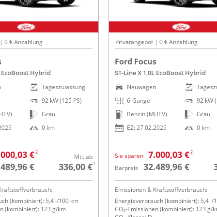
 | 0 € Anzahlung
Privatangebot | 0 € Anzahlung
s
Ford Focus
L EcoBoost Hybrid
ST-Line X 1,0L EcoBoost Hybrid
n
Tageszulassung
Neuwagen
Tagesz
92 kW (125 PS)
6-Gänge
92 kW (
HEV)
Grau
Benzin (MHEV)
Grau
.2025
0 km
EZ: 27.02.2025
0 km
2
2
.000,03 €
7.000,03 €
Sie sparen
Mtl. ab
1
.489,96 €
336,00 €
32.489,96 €
Barpreis
raftstoffverbrauch:
Emissionen & Kraftstoffverbrauch:
ch (kombiniert): 5,4 l/100 km
Energieverbrauch (kombiniert): 5,4 l/
 (kombiniert): 123 g/km
CO₂-Emissionen (kombiniert): 123 g/