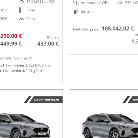
114 kW (155 PS)
Automatik AWD
336 kW 
HEV)
Grau
Benzin
.2026
0 km
105.042,02 €
Netto-Barpreis
2
.290,00 €
N
Mtl. ab
1.
1
.449,99 €
437,00 €
raftstoffverbrauch:
ch (kombiniert): 5,3 l/100 km
 (kombiniert): 119 g/km