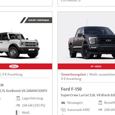
CO₂-Klasse: D
 | 0 € Anzahlung
Gewerbeangebot
| MwSt. ausweisbar
0 € Anzahlung
co
Ford F-150
2,7L EcoBoost V6 246KW/335PS
SuperCrew Lariat 5,0L V8 Black Ed
n
Lagerfahrzeug
Neuwagen
Bestell
246 kW (335 PS)
Automatik AWD
298 kW 
Weiß