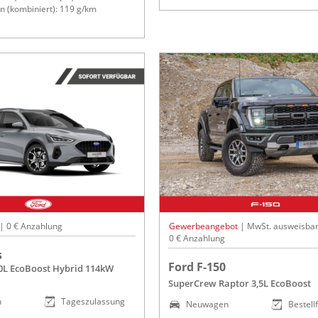
 (kombiniert): 119 g/km
 | 0 € Anzahlung
Gewerbeangebot
| MwSt. ausweisbar
0 € Anzahlung
s
Ford F-150
,0L EcoBoost Hybrid 114kW
SuperCrew Raptor 3,5L EcoBoost
n
Tageszulassung
Neuwagen
Bestell