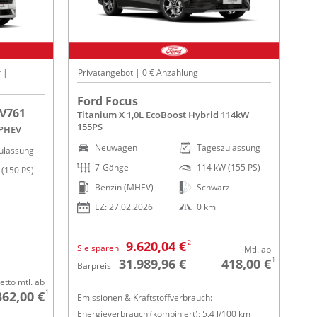
 |
Privatangebot | 0 € Anzahlung
Ford Focus
 V761
Titanium X 1,0L EcoBoost Hybrid 114kW
155PS
 PHEV
Neuwagen
Tageszulassung
ulassung
7-Gänge
114 kW (155 PS)
(150 PS)
Benzin (MHEV)
Schwarz
EZ: 27.02.2026
0 km
2
9.620,04 €
Sie sparen
Mtl. ab
1
31.989,96 €
418,00 €
Barpreis
etto mtl. ab
1
362,00 €
Emissionen & Kraftstoffverbrauch:
Energieverbrauch (kombiniert): 5,4 l/100 km