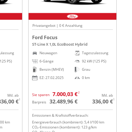
Privatangebot | 0 € Anzahlung
Ford Focus
ST-Line X 1,0L EcoBoost Hybrid
ulassung
Neuwagen
Tageszulassung
125 PS)
6-Gänge
92 kW (125 PS)
Benzin (MHEV)
Grau
EZ: 27.02.2025
0 km
2
7.000,03 €
Sie sparen
Mtl. ab
Mtl. ab
1
1
336,00 €
32.489,96 €
336,00 €
Barpreis
Emissionen & Kraftstoffverbrauch:
100 km
Energieverbrauch (kombiniert): 5,4 l/100 km
km
CO₂-Emissionen (kombiniert): 123 g/km