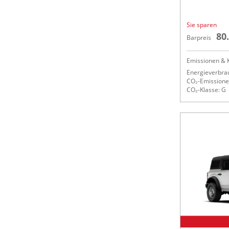
Sie sparen
80
Barpreis
Emissionen & K
Energieverbrau
CO₂-Emissionen
CO₂-Klasse: G