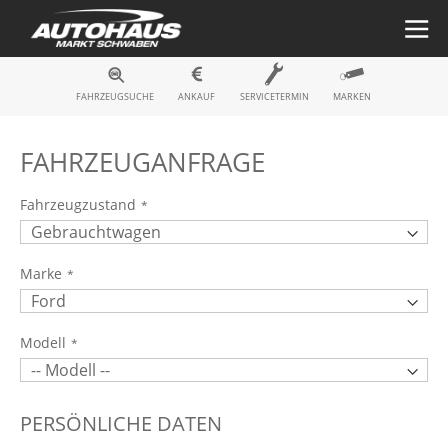
Fahrzeugsuche
FAHRZEUGSUCHE
ANKAUF
SERVICETERMIN
MARKEN
FAHRZEUGANFRAGE
Fahrzeugzustand
Marke
Modell
PERSÖNLICHE DATEN