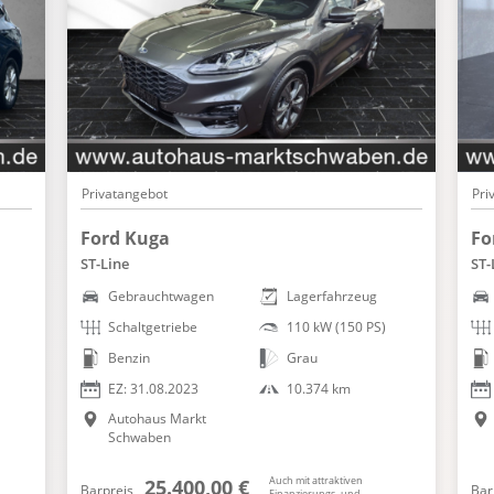
Privatangebot
Pri
Ford Kuga
Fo
ST-Line
ST-
Gebrauchtwagen
Lagerfahrzeug
Schaltgetriebe
110 kW (150 PS)
Benzin
Grau
EZ: 31.08.2023
10.374 km
Autohaus Markt
Schwaben
Auch mit attraktiven
25.400,00 €
Barpreis
Bar
Finanzierungs- und