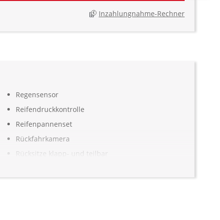
Inzahlungnahme-Rechner
Regensensor
Reifendruckkontrolle
Reifenpannenset
Rückfahrkamera
Rücksitze klapp- und teilbar
Seitenairbag vorn
selbstlenkende Einparkhilfe m. Parkhilfe vorn u.
hinten
Servolenkung