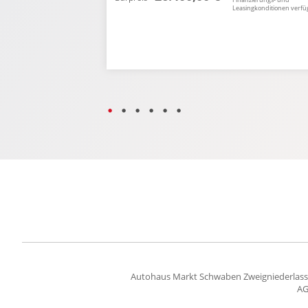
singkonditionen verfügbar.
Leasingkonditionen verfü
Autohaus Markt Schwaben Zweigniederlas
A