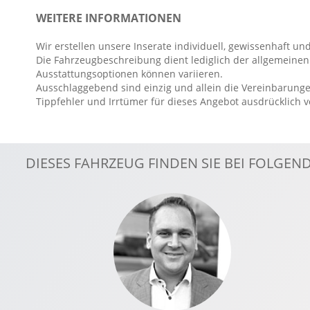
Bang&Olufsen Soundsystem
WEITERE INFORMATIONEN
beheizbare Frontscheibe
Wir erstellen unsere Inserate individuell, gewissenhaft und
Berganfahrassistent
Die Fahrzeugbeschreibung dient lediglich der allgemeinen 
Bordcomputer
Ausstattungsoptionen können variieren.
Ausschlaggebend sind einzig und allein die Vereinbarunge
Digitaler Radioempfang DAB
Tippfehler und Irrtümer für dieses Angebot ausdrücklich 
Digitales Kombiinstrument
Elektr. Stabilitätsprogramm ESP
Fahrer- /Beifahrerairbag
DIESES FAHRZEUG FINDEN SIE BEI FOLGE
Fahrer-/Beifahrersitz höhenverstellbar
Fahrerassistenzpaket
Fahrlichtautomatik
Fensterheber elektrisch 4-fach
Fernlichtassistent
FordPass Connect
Gepäckraumboden höhenverstellbar