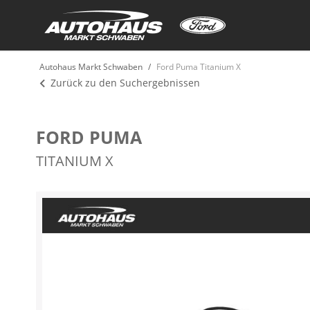
Autohaus Markt Schwaben
Ford Puma Titanium X
Zurück zu den Suchergebnissen
FORD PUMA
TITANIUM X
Zum
Ende
der
Bildergalerie
springen