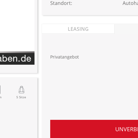
Standort:
Autoh
LEASING
Privatangebot
n
5 Sitze
UNVERB