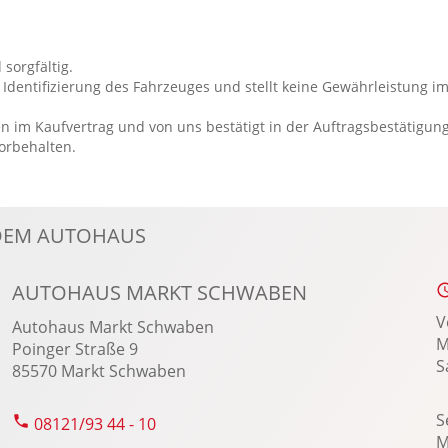
LED-Scheinwerfer
LED-Tagfahrlicht
 sorgfältig.
Leichtmetallfelgen: LM-Felgen 7x18 10-Speichen
Identifizierung des Fahrzeuges und stellt keine Gewährleistung im
Lenkradheizung
n im Kaufvertrag und von uns bestätigt in der Auftragsbestätigun
Lenksäule verstellbar
vorbehalten.
Lichtsensor
Lordosenstütze Fahrer
Multi-Funktions-Display
NDEM AUTOHAUS
Multifunktions-Lederlenkrad
MyKey Schlüsselsystem
AUTOHAUS MARKT SCHWABEN
Notbremsassistent
V
Autohaus Markt Schwaben
M
Notrufsystem
Poinger Straße 9
S
85570 Markt Schwaben
Power KeyFree-Startfunktion
Privacy-Verglasung
S
08121/93 44 - 10
Radio
M