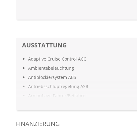
AUSSTATTUNG
Adaptive Cruise Control ACC
Ambientebeleuchtung
Antiblockiersystem ABS
Antriebsschlupfregelung ASR
Armauflage Fahrer/Beifahrer
Aufmerksamkeitsassistent
Automatisch abblendender Innenspiegel
FINANZIERUNG
Automatisch öffnende Heckklappe
Außenspiegel elekt. verstell- & anklappbar, beheizt