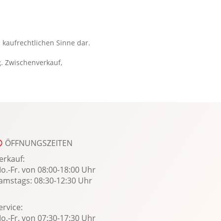
Sitzheizung Fahrer/Beifahrer
Sonnenblende
Sportsitze
 kaufrechtlichen Sinne dar.
Spracheingabesystem
g. Zwischenverkauf,
Spurhalteassistent
Spurwechselassistent
Start-Stopp System
Stauassistent
Totwinkel-Assistent
USB Anschluss
ÖFFNUNGSZEITEN
Verkehrszeichenerkennung
erkauf:
Winterpaket
o.-Fr. von 08:00-18:00 Uhr
amstags: 08:30-12:30 Uhr
WLAN Hotspot
Zentralver. mit Fernbedienung
ervice:
o.-Fr. von 07:30-17:30 Uhr