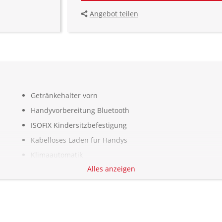
Angebot teilen
Getränkehalter vorn
Handyvorbereitung Bluetooth
ISOFIX Kindersitzbefestigung
Kabelloses Laden für Handys
Klimaautomatik
Alles anzeigen
Kollisionswarnung
Komfort Paket
Kopfairbag vorn und hinten
LED-Nebelscheinwerfer