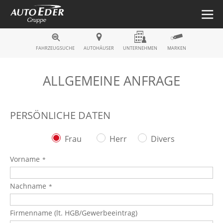
Fahrzeugsuche
FAHRZEUGSUCHE
AUTOHÄUSER
UNTERNEHMEN
MARKEN
ALLGEMEINE ANFRAGE
PERSÖNLICHE DATEN
Frau
Herr
Divers
Vorname
Nachname
Firmenname (lt. HGB/Gewerbeeintrag)