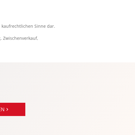
Soundsystem
Spracheingabesystem
Spurhalteassistent: Aktiv
 kaufrechtlichen Sinne dar.
Tempomat
g. Zwischenverkauf,
Touchscreen Bedienung: Infotainment-System:
OpenR link 12 Touchscreen
USB Anschluss, Bluetooth Audiostreaming
Verkehrszeichenerkennung
Wegfahrsperre
WLAN Hotspot
Zentralver. mit Fernbedienung
EN