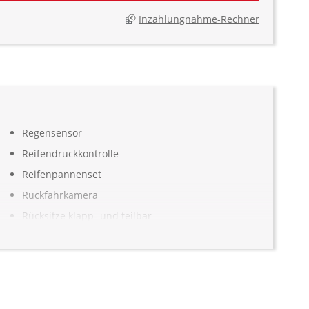
Inzahlungnahme-Rechner
Regensensor
Reifendruckkontrolle
Reifenpannenset
Rückfahrkamera
Rücksitze klapp- und teilbar
Seitenairbag vorn und hinten
Servolenkung
Sitzheizung Fahrer/Beifahrer
Sonnenblende