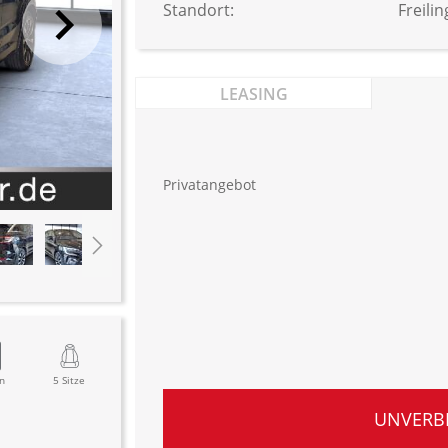
Standort:
Freili
LEASING
Privatangebot
n
5 Sitze
UNVERB