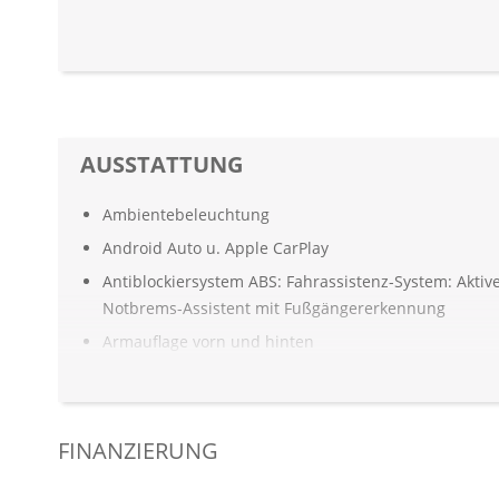
AUSSTATTUNG
Ambientebeleuchtung
Android Auto u. Apple CarPlay
Antiblockiersystem ABS: Fahrassistenz-System: Aktiv
Notbrems-Assistent mit Fußgängererkennung
Armauflage vorn und hinten
Aufmerksamkeitsassistent
Automatisch abblendender Innenspiegel
Außenspiegel elekt. verstell- & anklappbar, beheizt
FINANZIERUNG
beheizbare Frontscheibe