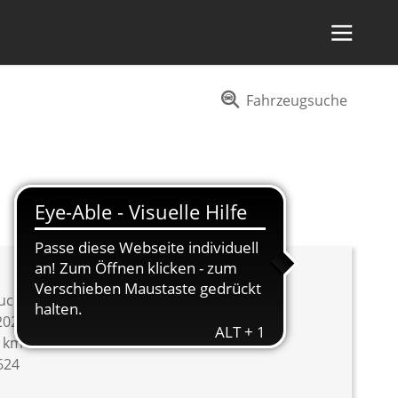
Fahrzeugsuche
uchtwagen
2023
1 km
624