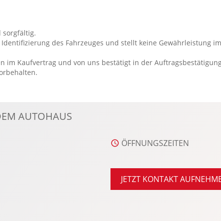
Lederlenkrad
Leichtmetallfelgen: LM-Felgen 7x19 Komah
 sorgfältig.
Lenkrad-Schaltwippen
Identifizierung des Fahrzeuges und stellt keine Gewährleistung im
Lenksäule verstellbar
n im Kaufvertrag und von uns bestätigt in der Auftragsbestätigun
Lichtsensor
vorbehalten.
Lordosenstütze
Navigationssystem: Mit Google Maps
Notbremsassistent
NDEM AUTOHAUS
Notrufsystem
Privacy-Verglasung
ÖFFNUNGSZEITEN
Radio
JETZT KONTAKT AUFNEHM