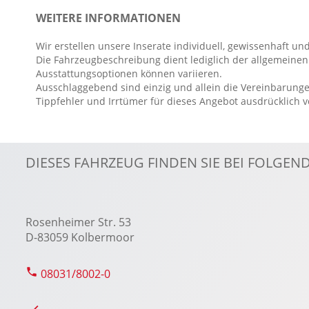
Berganfahrassistent
WEITERE INFORMATIONEN
Digitaler Radioempfang DAB
Wir erstellen unsere Inserate individuell, gewissenhaft und
Digitales Kombiinstrument
Die Fahrzeugbeschreibung dient lediglich der allgemeinen 
Einparkhilfe vorn und hinten
Ausstattungsoptionen können variieren.
Ausschlaggebend sind einzig und allein die Vereinbarunge
Elektr. Stabilitätsprogramm ESP
Tippfehler und Irrtümer für dieses Angebot ausdrücklich 
Fahrer- /Beifahrerairbag
Fahrer-/Beifahrersitz höhenverstellbar
Fensterheber elektrisch 4-fach
DIESES FAHRZEUG FINDEN SIE BEI FOLGE
Fernlichtassistent
Geschwindigkeitsbegrenzer
Handyvorbereitung Bluetooth
Rosenheimer Str. 53
ISOFIX Kindersitzbefestigung
D-83059 Kolbermoor
08031/8002-0