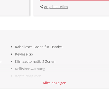
Angebot teilen
Kabelloses Laden für Handys
Keyless-Go
er
Klimaautomatik, 2 Zonen
Kollisionswarnung
Kopfairbag vorn
Alles anzeigen
Kopfstützen vorn und hinten
Kurvenlicht: Mit adaptivem Kurvenlicht
LED-Scheinwerfer
LED-Tagfahrlicht