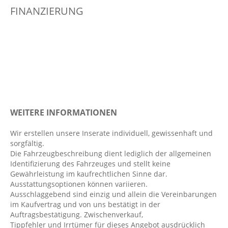
Außenspiegel elekt. verstell- & anklappbar,
FINANZIERUNG
beheizt
beheizbare Frontscheibe
Berganfahrassistent
Digitaler Radioempfang DAB
Digitales Kombiinstrument
Einparkhilfe vorn und hinten
Elektr. Stabilitätsprogramm ESP
WEITERE INFORMATIONEN
Elektronisches Bremssystem EBS
Wir erstellen unsere Inserate individuell, gewissenhaft und
Fahrer- /Beifahrerairbag
sorgfältig.
Die Fahrzeugbeschreibung dient lediglich der allgemeinen
Fahrer-/Beifahrersitz höhenverstellbar
Identifizierung des Fahrzeuges und stellt keine
Fensterheber elektrisch 4-fach
Gewährleistung im kaufrechtlichen Sinne dar.
Ausstattungsoptionen können variieren.
Fernlichtassistent
Ausschlaggebend sind einzig und allein die Vereinbarungen
Geschwindigkeitsbegrenzer
im Kaufvertrag und von uns bestätigt in der
Auftragsbestätigung. Zwischenverkauf,
Handyvorbereitung Bluetooth
Tippfehler und Irrtümer für dieses Angebot ausdrücklich