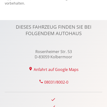
ISOFIX Kindersitzbefestigung
vorbehalten.
Kabelloses Laden für Handys
Keyless-Go
Klimaautomatik, 2 Zonen
DIESES FAHRZEUG FINDEN SIE BEI
Kollisionswarnung
FOLGENDEM AUTOHAUS
Kopfairbag vorn
Kopfstützen vorn und hinten
Rosenheimer Str. 53
Kurvenlicht: Mit adaptivem Kurvenlicht
D-83059 Kolbermoor
LED-Scheinwerfer
LED-Tagfahrlicht
Anfahrt auf Google Maps
Lederlenkrad
Leichtmetallfelgen: LM-Felgen 7x19 Komah
08031/8002-0
Lenkrad-Schaltwippen
Lenksäule verstellbar
Lichtsensor