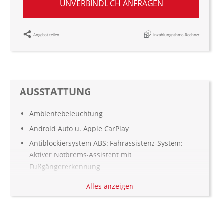
UNVERBINDLICH ANFRAGEN
Angebot teilen
Inzahlungnahme-Rechner
AUSSTATTUNG
Ambientebeleuchtung
Android Auto u. Apple CarPlay
Antiblockiersystem ABS: Fahrassistenz-System:
Aktiver Notbrems-Assistent mit
Fußgängererkennung
Armauflage vorn und hinten
Alles anzeigen
Aufmerksamkeitsassistent
Automatisch abblendender Innenspiegel