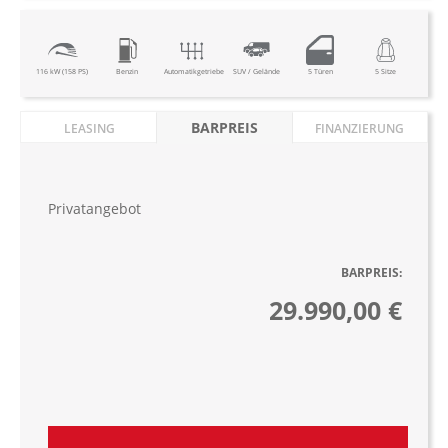
116 kW (158 PS)
Benzin
Automatikgetriebe
SUV / Gelände
5 Türen
5 Sitze
BARPREIS
LEASING
FINANZIERUNG
Privatangebot
BARPREIS:
29.990,00 €