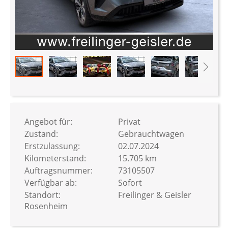
Zum
Anfang
der
Bildergalerie
Angebot für:
Privat
springen
Zustand:
Gebrauchtwagen
Erstzulassung:
02.07.2024
Kilometerstand:
15.705 km
Auftragsnummer:
73105507
Verfügbar ab:
Sofort
Standort:
Freilinger & Geisler
Rosenheim