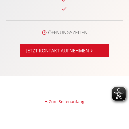
Navigationssystem: Mit Google Maps
Notbremsassistent
Notrufsystem
Privacy-Verglasung
ÖFFNUNGSZEITEN
Radio
Regensensor
JETZT KONTAKT AUFNEHMEN
Reifendruckkontrolle
Reifenpannenset
Rückfahrkamera
Rücksitze klapp- und teilbar
Seitenairbag vorn und hinten
Sitzheizung Fahrer/Beifahrer
Zum Seitenanfang
Sonnenblende
Soundsystem
Spurhalteassistent: Aktiv