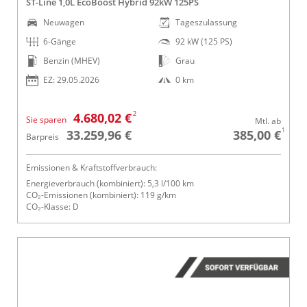
ST-Line 1,0L EcoBoost Hybrid 92kW 125PS
Neuwagen
Tageszulassung
6-Gänge
92 kW (125 PS)
Benzin (MHEV)
Grau
EZ: 29.05.2026
0 km
2
4.680,02 €
Sie sparen
Mtl. ab
1
33.259,96 €
385,00 €
Barpreis
Emissionen & Kraftstoffverbrauch:
Energieverbrauch (kombiniert): 5,3 l/100 km
CO₂-Emissionen (kombiniert): 119 g/km
CO₂-Klasse: D