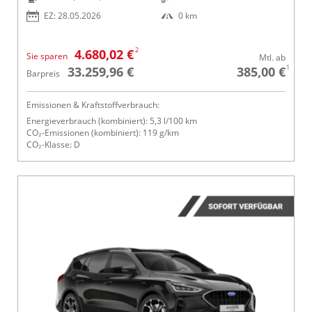
EZ: 28.05.2026
0 km
2
4.680,02 €
Sie sparen
Mtl. ab
1
33.259,96 €
385,00 €
Barpreis
Emissionen & Kraftstoffverbrauch:
Energieverbrauch (kombiniert): 5,3 l/100 km
CO₂-Emissionen (kombiniert): 119 g/km
CO₂-Klasse: D