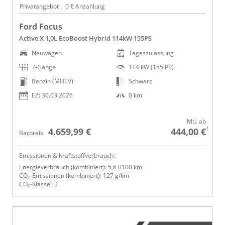
Privatangebot | 0 € Anzahlung
Ford Focus
Active X 1,0L EcoBoost Hybrid 114kW 155PS
Neuwagen
Tageszulassung
7-Gänge
114 kW (155 PS)
Benzin (MHEV)
Schwarz
EZ: 30.03.2026
0 km
Mtl. ab
1
4.659,99 €
444,00 €
Barpreis
Emissionen & Kraftstoffverbrauch:
Energieverbrauch (kombiniert): 5,6 l/100 km
CO₂-Emissionen (kombiniert): 127 g/km
CO₂-Klasse: D