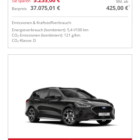
5.235,00 €
Sie sparen
Mtl. ab
1
37.075,01 €
425,00 €
Barpreis
Emissionen & Kraftstoffverbrauch:
Energieverbrauch (kombiniert): 5,4 l/100 km
CO₂-Emissionen (kombiniert): 121 g/km
CO₂-Klasse: D