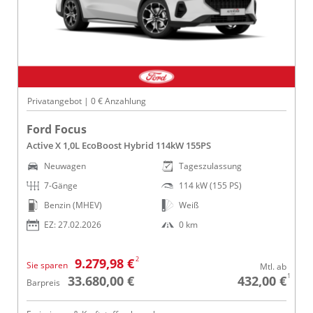
Privatangebot | 0 € Anzahlung
Ford Focus
Active X 1,0L EcoBoost Hybrid 114kW 155PS
Neuwagen
Tageszulassung
7-Gänge
114 kW (155 PS)
Benzin (MHEV)
Weiß
EZ: 27.02.2026
0 km
2
9.279,98 €
Sie sparen
Mtl. ab
1
33.680,00 €
432,00 €
Barpreis