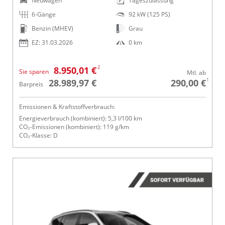
Neuwagen
Tageszulassung
6-Gänge
92 kW (125 PS)
Benzin (MHEV)
Grau
EZ: 31.03.2026
0 km
2
8.950,01 €
Sie sparen
Mtl. ab
1
28.989,97 €
290,00 €
Barpreis
Emissionen & Kraftstoffverbrauch:
Energieverbrauch (kombiniert): 5,3 l/100 km
CO₂-Emissionen (kombiniert): 119 g/km
CO₂-Klasse: D