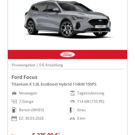
Privatangebot | 0 € Anzahlung
Ford Focus
Titanium X 1,0L EcoBoost Hybrid 114kW 155PS
Neuwagen
Tageszulassung
7-Gänge
114 kW (155 PS)
Benzin (MHEV)
Grau
EZ: 30.03.2026
0 km
2