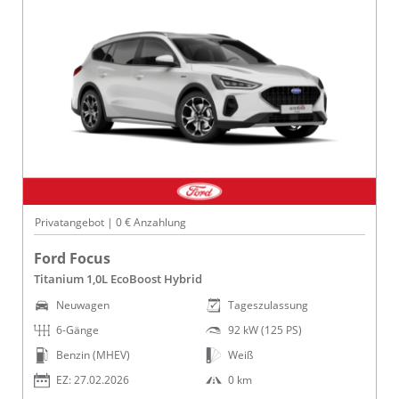
Privatangebot | 0 € Anzahlung
Ford Focus
Titanium 1,0L EcoBoost Hybrid
Neuwagen
Tageszulassung
6-Gänge
92 kW (125 PS)
Benzin (MHEV)
Weiß
EZ: 27.02.2026
0 km