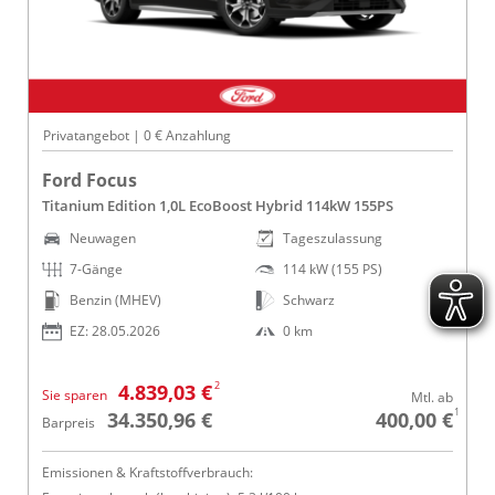
Privatangebot | 0 € Anzahlung
Ford Focus
Titanium Edition 1,0L EcoBoost Hybrid 114kW 155PS
Neuwagen
Tageszulassung
7-Gänge
114 kW (155 PS)
Benzin (MHEV)
Schwarz
EZ: 28.05.2026
0 km
2
4.839,03 €
Sie sparen
Mtl. ab
1
34.350,96 €
400,00 €
Barpreis
Emissionen & Kraftstoffverbrauch: