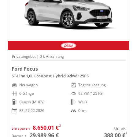
Privatangebot | 0 € Anzahlung
Ford Focus
ST-Line 1,0L EcoBoost Hybrid 92kW 125PS
Neuwagen
Tageszulassung
6-Gänge
92 kW (125 PS)
Benzin (MHEV)
Weiß
EZ: 27.02.2026
0 km
2
8.650,01 €
Sie sparen
Mtl. ab
1
29.989,96 €
388,00 €
Barpreis