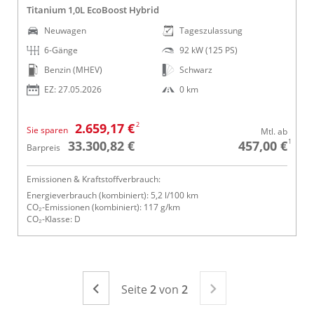
Titanium 1,0L EcoBoost Hybrid
Neuwagen
Tageszulassung
6-Gänge
92 kW (125 PS)
Benzin (MHEV)
Schwarz
EZ: 27.05.2026
0 km
2
2.659,17 €
Sie sparen
Mtl. ab
1
33.300,82 €
457,00 €
Barpreis
Emissionen & Kraftstoffverbrauch:
Energieverbrauch (kombiniert): 5,2 l/100 km
CO₂-Emissionen (kombiniert): 117 g/km
CO₂-Klasse: D
Seite
Seite
2
von
2
Seite
Zurück