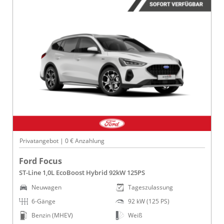
Privatangebot | 0 € Anzahlung
Ford Focus
ST-Line 1,0L EcoBoost Hybrid 92kW 125PS
Neuwagen
Tageszulassung
6-Gänge
92 kW (125 PS)
Benzin (MHEV)
Weiß