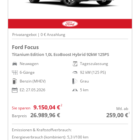
Privatangebot | 0 € Anzahlung
Ford Focus
Titanium Edition 1,0L EcoBoost Hybrid 92kW 125PS
Neuwagen
Tageszulassung
6-Gänge
92 kW (125 PS)
Benzin (MHEV)
Grau
EZ: 27.05.2026
5 km
2
9.150,04 €
Sie sparen
Mtl. ab
1
26.989,96 €
259,00 €
Barpreis
Emissionen & Kraftstoffverbrauch:
Energieverbrauch (kombiniert): 5,3 l/100 km