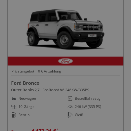
Privatangebot | 0 € Anzahlung
Ford Bronco
Outer Banks 2,7L EcoBoost V6 246KW/335PS
Neuwagen
Bestellfahrzeug
10-Gänge
246 kW (335 PS)
Benzin
Weiß
2
4.173,21 €