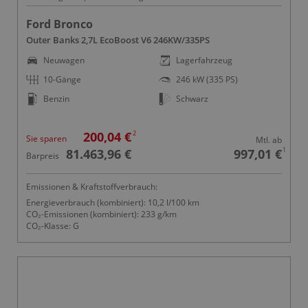
Ford Bronco
Outer Banks 2,7L EcoBoost V6 246KW/335PS
Neuwagen
Lagerfahrzeug
10-Gänge
246 kW (335 PS)
Benzin
Schwarz
2
200,04 €
Sie sparen
Mtl. ab
1
81.463,96 €
997,01 €
Barpreis
Emissionen & Kraftstoffverbrauch:
Energieverbrauch (kombiniert): 10,2 l/100 km
CO₂-Emissionen (kombiniert): 233 g/km
CO₂-Klasse: G