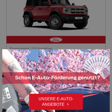
Privatangebot | 0 € Anzahlung
Ford Bronco
Outer Banks 2,7L EcoBoost V6 246KW/335PS
Neuwagen
Lagerfahrzeug
10-Gänge
246 kW (335 PS)
Benzin
Rot
2
1.390,03 €
UNSERE E-AUTO-
Sie sparen
Mtl. ab
ANGEBOTE
1
80.373,97 €
1.081,00 €
Barpreis