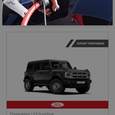
Emissionen & Kraftstoffverbrauch:
Energieverbrauch (kombiniert): 11,3 l/100 km
CO₂-Emissionen (kombiniert): 326 g/km
CO₂-Klasse: G
Privatangebot | 0 € Anzahlung