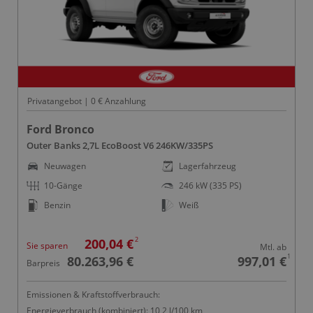
Privatangebot | 0 € Anzahlung
Ford Bronco
Outer Banks 2,7L EcoBoost V6 246KW/335PS
Neuwagen
Lagerfahrzeug
10-Gänge
246 kW (335 PS)
Benzin
Weiß
2
200,04 €
Sie sparen
Mtl. ab
1
80.263,96 €
997,01 €
Barpreis
Emissionen & Kraftstoffverbrauch:
Energieverbrauch (kombiniert): 10,2 l/100 km