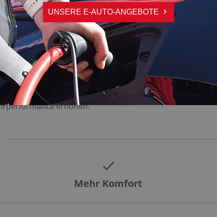
WERK?
UNSERE E-AUTO-ANGEBOTE
pfern versehenen Ventilen. Durch mehr oder weniger Öl i
ichtigung der Brems-, Lenk- und Beschleunigungsvorgänge (
ahrperformance erhöhen.
Mehr Komfort