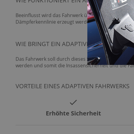
WIE FUNKTIONIERT EIN ADAPTIVES FAHR
Beeinflusst wird das Fahrwerk über in den Stoßdäm
Dämpferkennlinie erzeugt werden.
WIE BRINGT EIN ADAPTIVES FAHRWERK?
Das Fahrwerk soll durch dieses System mit Berücks
werden und somit die Insassensicherheit und die F
VOR­TEI­LE EINES AD­AP­TI­VEN FAHR­WERKS
Erhöhte Sicherheit