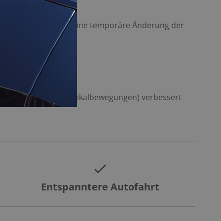
n den Dämpfern kann eine temporäre Änderung der
Nick-, Wank- und Vertikalbewegungen) verbessert
Entspanntere Autofahrt