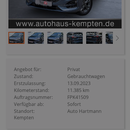
Zum
Anfang
der
Bildergalerie
Angebot für:
Privat
springen
Zustand:
Gebrauchtwagen
Erstzulassung:
13.09.2023
Kilometerstand:
11.385 km
Auftragsnummer:
FPK41509
Verfügbar ab:
Sofort
Standort:
Auto Hartmann
Kempten