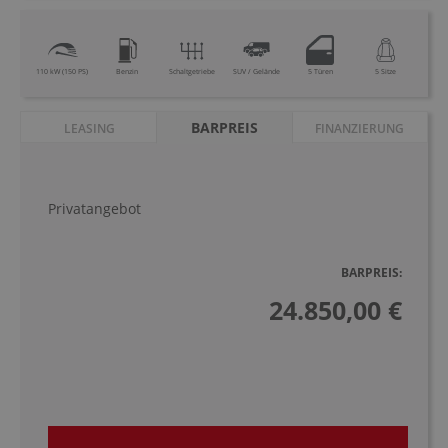
110 kW (150 PS)
Benzin
Schaltgetriebe
SUV / Gelände
5 Türen
5 Sitze
BARPREIS
LEASING
FINANZIERUNG
Privatangebot
BARPREIS:
24.850,00 €