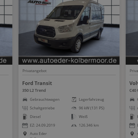
Sportfahrwerk
Sportsitze
Spracheingabesystem
Spurhalteassistent
Spurwechselassistent
Start-Stopp System
Stauassistent
Privatangebot
Priv
Totwinkel-Assistent
USB Anschluss
Ford Transit
Vol
350 L2 Trend
C40 
Verkehrszeichenerkennung
Gebrauchtwagen
Lagerfahrzeug
Wegfahrsperre
Schaltgetriebe
96 kW (131 PS)
Winterpaket
Diesel
Weiß
WLAN Hotspot
EZ: 24.09.2019
126.346 km
Zentralver. mit Fernbedienung
Auto Eder