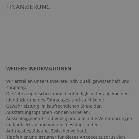
FINANZIERUNG
Ausstattungspaket: Technologie-Paket
Automatisch abblendender Innenspiegel
Außenspiegel elekt. verstell- & anklappbar,
beheizt
beheizbare Frontscheibe
Berganfahrassistent
Bordcomputer
WEITERE INFORMATIONEN
Dachreling: Schwarz
Dachspoiler
Wir erstellen unsere Inserate individuell, gewissenhaft und
sorgfältig.
Digitaler Radioempfang DAB
Die Fahrzeugbeschreibung dient lediglich der allgemeinen
Digitales Kombiinstrument
Identifizierung des Fahrzeuges und stellt keine
Gewährleistung im kaufrechtlichen Sinne dar.
Einparkhilfe vorn und hinten: Park-Assistent
Ausstattungsoptionen können variieren.
Elektr. Stabilitätsprogramm ESP
Ausschlaggebend sind einzig und allein die Vereinbarungen
im Kaufvertrag und von uns bestätigt in der
Fahrer- /Beifahrerairbag
Auftragsbestätigung. Zwischenverkauf,
Fahrer-/Beifahrersitz höhenverstellbar
Tippfehler und Irrtümer für dieses Angebot ausdrücklich