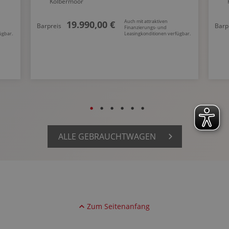
Kolbermoor
Auch mit attraktiven
19.990,00 €
Barpreis
Barp
Finanzierungs- und
ügbar.
Leasingkonditionen verfügbar.
ALLE GEBRAUCHTWAGEN
Zum Seitenanfang