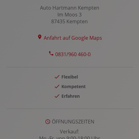
Kollisionswarnung
Auto Hartmann Kempten
Im Moos 3
Kopfairbag vorn und hinten
87435 Kempten
Kopfstützen vorn und hinten
Laderaumabdeckung
Anfahrt auf Google Maps
LED-Nebelscheinwerfer
LED-Scheinwerfer
0831/960 460-0
LED-Tagfahrlicht
Leichtmetallfelgen 18 Zoll
Flexibel
Lenkradheizung
Kompetent
Lenksäule verstellbar
Erfahren
Lichtsensor
Lordosenstütze Fahrer/Beifahrer
Multi-Funktions-Display
ÖFFNUNGSZEITEN
Multifunktions-Lederlenkrad
Verkauf:
MyKey Schlüsselsystem
Mo.-Fr. von 9:00-18:00 Uhr