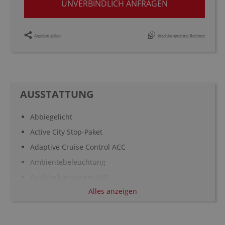
UNVERBINDLICH ANFRAGEN
Angebot teilen
Inzahlungnahme-Rechner
AUSSTATTUNG
Abbiegelicht
Active City Stop-Paket
Adaptive Cruise Control ACC
Ambientebeleuchtung
Antiblockiersystem ABS
Alles anzeigen
Antriebsschlupfregelung ASR
Armauflage Fahrer/Beifahrer
Aufmerksamkeitsassistent