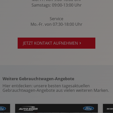
Samstags: 09:00-13:00 Uhr
Notbremsassistent
Notrad
Service
Notrufsystem
Mo.-Fr. von 07:30-18:00 Uhr
Optikpaket: Body-Styling-Paket
Power KeyFree-Startfunktion
JETZT KONTAKT AUFNEHMEN
Radio
Radio-Navigationssystem: Ford SYNC 3
Regensensor
Reifendruckkontrolle
Rückfahrkamera
Weitere Gebrauchtwagen-Angebote
Rücksitze klapp- und teilbar
Hier entdecken: unsere besten tagesaktuellen
Seitenairbag vorn
Gebrauchtwagen-Angebote aus vielen weiteren Marken.
Servolenkung
Sitzheizung vorn u. hinten
Sonnenblende