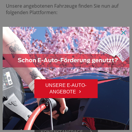
Unsere angebotenen Fahrzeuge finden Sie nun auf
folgenden Plattformen:
AUTO 1
MO­TOR­HAM­MER
AU­TO­BID.DE
UNSERE E-AUTO-
ANGEBOTE
Bei Fragen, bzw. zur Unterstützung bei der
Anmeldung, wenden Sie sich bitte an Herrn Alexander
Zilken.