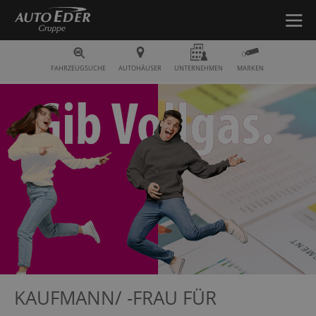
Fahrzeugsuche
FAHRZEUGSUCHE
AUTOHÄUSER
UNTERNEHMEN
MARKEN
KAUFMANN/ -FRAU FÜR