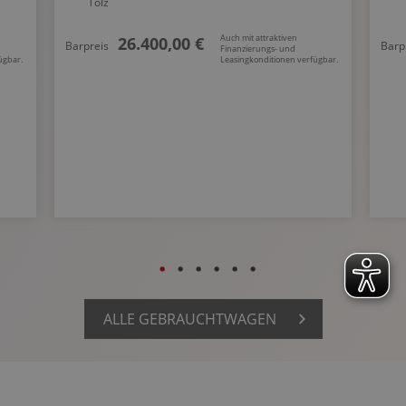
Tölz
Auch mit attraktiven
26.400,00 €
Barpreis
Barp
Finanzierungs- und
ügbar.
Leasingkonditionen verfügbar.
ALLE GEBRAUCHTWAGEN