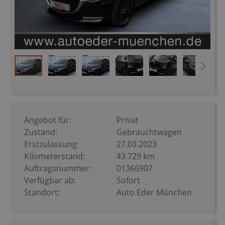
Zum
Anfang
der
Bildergalerie
Angebot für:
Privat
springen
Zustand:
Gebrauchtwagen
Erstzulassung:
27.03.2023
Kilometerstand:
43.729 km
Auftragsnummer:
01366907
Verfügbar ab:
Sofort
Standort:
Auto Eder München