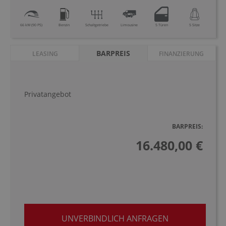
66 kW (90 PS)
Benzin
Schaltgetriebe
Limousine
5 Türen
5 Sitze
BARPREIS
LEASING
FINANZIERUNG
Privatangebot
BARPREIS:
16.480,00 €
UNVERBINDLICH ANFRAGEN