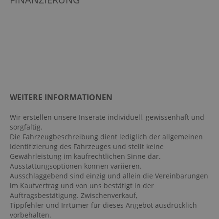
Colorverglasung
Digitaler Radioempfang DAB
Dynamische Leuchtweitenregulierung
Einparkhilfe hinten
Elektr. Stabilitätsprogramm ESP
Fahrer- /Beifahrerairbag
WEITERE INFORMATIONEN
Fahrer-/Beifahrersitz höhenverstellbar
Fahrlichtautomatik
Wir erstellen unsere Inserate individuell, gewissenhaft und
sorgfältig.
Fensterheber elektrisch 4-fach
Die Fahrzeugbeschreibung dient lediglich der allgemeinen
Geschwindigkeitsbegrenzer
Identifizierung des Fahrzeuges und stellt keine
Gewährleistung im kaufrechtlichen Sinne dar.
Handyvorbereitung Bluetooth
Ausstattungsoptionen können variieren.
ISOFIX Kindersitzbefestigung
Ausschlaggebend sind einzig und allein die Vereinbarungen
im Kaufvertrag und von uns bestätigt in der
Keyless-Go
Auftragsbestätigung. Zwischenverkauf,
Klimaautomatik
Tippfehler und Irrtümer für dieses Angebot ausdrücklich
vorbehalten.
Kopfairbag vorn und hinten