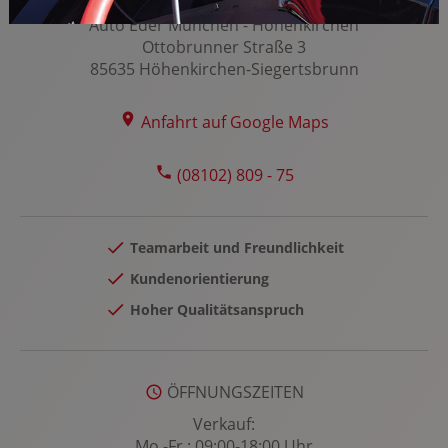
Rückfahrkamera
Auto Eder München - Höhenkirchen
Rücksitze klappbar
Ottobrunner Straße 3
Seitenairbag vorn
85635 Höhenkirchen-Siegertsbrunn
Servolenkung
Sitzheizung Fahrer/Beifahrer
Anfahrt auf Google Maps
Sonnenblende
(08102) 809 - 75
Spracheingabesystem
Spurhalteassistent
Spurwechselassistent
Teamarbeit und Freundlichkeit
Start-Stopp System
Kundenorientierung
Tagfahrlicht
Hoher Qualitätsanspruch
Tempomat
Touchscreen Bedienung
Traktionskontrolle
ÖFFNUNGSZEITEN
Wegfahrsperre
Verkauf:
Mo.-Fr.: 09:00-18:00 Uhr