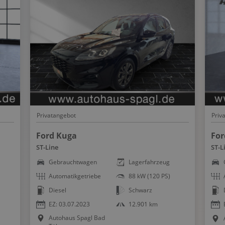
Privatangebot
Priv
Ford Kuga
For
ST-Line
ST-L
Gebrauchtwagen
Lagerfahrzeug
Automatikgetriebe
88 kW (120 PS)
Diesel
Schwarz
EZ: 03.07.2023
12.901 km
Autohaus Spagl Bad