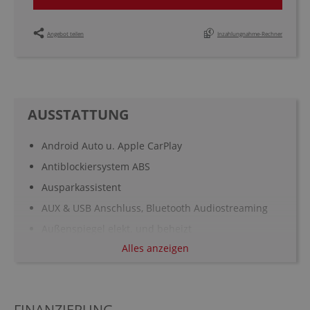
Angebot teilen
Inzahlungnahme-Rechner
AUSSTATTUNG
Android Auto u. Apple CarPlay
Antiblockiersystem ABS
Ausparkassistent
AUX & USB Anschluss, Bluetooth Audiostreaming
Außenspiegel elekt. und beheizt
Alles anzeigen
Außentemperatur Anzeige
Berganfahrassistent: Fahrassistenz-System:
Berganfahrhilfe HLA
FINANZIERUNG
Bordcomputer