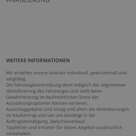
Elektr. Stabilitätsprogramm ESP
Fahrer- /Beifahrerairbag
Fußgängerschutzsystem
Geschwindigkeitsbegrenzer
Getränkehalter vorn u. hinten
Handyvorbereitung Bluetooth
Hecktüren 180° Öffnungswinkel
WEITERE INFORMATIONEN
Notbremsassistent
Wir erstellen unsere Inserate individuell, gewissenhaft und
Radio
sorgfältig.
Schiebetür rechts
Die Fahrzeugbeschreibung dient lediglich der allgemeinen
Identifizierung des Fahrzeuges und stellt keine
Servotronic
Gewährleistung im kaufrechtlichen Sinne dar.
Spurhalteassistent
Ausstattungsoptionen können variieren.
Ausschlaggebend sind einzig und allein die Vereinbarungen
Tagfahrlicht
im Kaufvertrag und von uns bestätigt in der
Trennwand geschlossen
Auftragsbestätigung. Zwischenverkauf,
Tippfehler und Irrtümer für dieses Angebot ausdrücklich
Verkehrszeichenerkennung
vorbehalten.