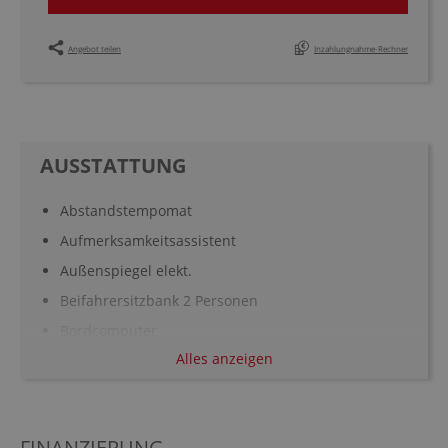
Angebot teilen
Inzahlungnahme-Rechner
AUSSTATTUNG
Abstandstempomat
Aufmerksamkeitsassistent
Außenspiegel elekt.
Beifahrersitzbank 2 Personen
Bordcomputer
Alles anzeigen
Bremsassistent
Digitaler Radioempfang DAB
Einparkhilfe hinten
FINANZIERUNG