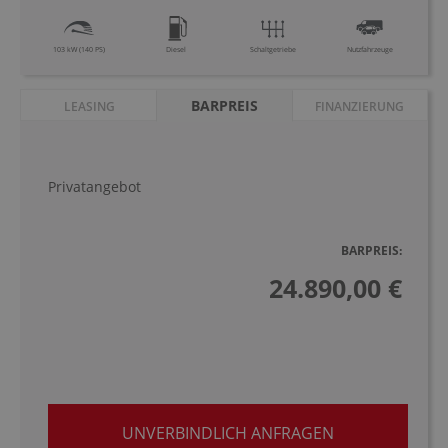
103 kW (140 PS)
Diesel
Schaltgetriebe
Nutzfahrzeuge
BARPREIS
LEASING
FINANZIERUNG
Privatangebot
BARPREIS:
24.890,00 €
UNVERBINDLICH ANFRAGEN