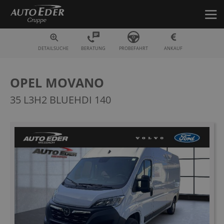
Fahrzeugsuche
DETAILSUCHE
BERATUNG
PROBEFAHRT
ANKAUF
OPEL MOVANO
35 L3H2 BLUEHDI 140
Zum
Ende
der
Bildergalerie
springen