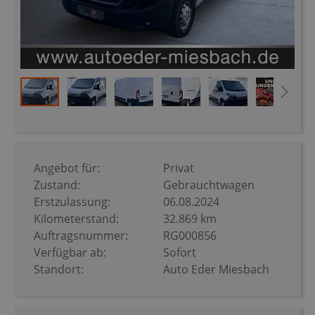
Zum
Anfang
der
Bildergalerie
Angebot für:
Privat
springen
Zustand:
Gebrauchtwagen
Erstzulassung:
06.08.2024
Kilometerstand:
32.869 km
Auftragsnummer:
RG000856
Verfügbar ab:
Sofort
Standort:
Auto Eder Miesbach