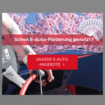
Verzurrösen
Wegfahrsperre
Zentralver. mit Fernbedienung
DIESES FAHRZEUG FINDEN SIE BEI
FOLGENDEM AUTOHAUS
AUTO EDER MIESBACH
UNSERE E-AUTO-
ANGEBOTE
Probefahrtanfrage