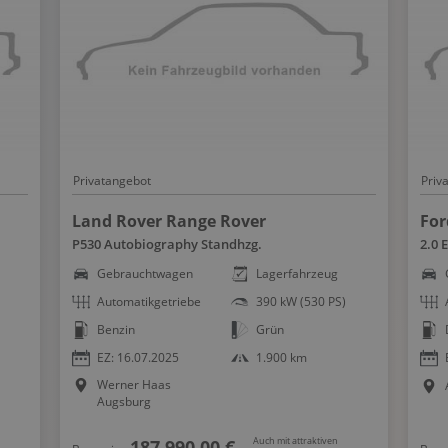
Privatangebot
Priv
Land Rover Range Rover
For
P530 Autobiography Standhzg.
2.0 
Gebrauchtwagen
Lagerfahrzeug
Automatikgetriebe
390 kW (530 PS)
Benzin
Grün
EZ: 16.07.2025
1.900 km
Werner Haas
Augsburg
Auch mit attraktiven
187.990,00 €