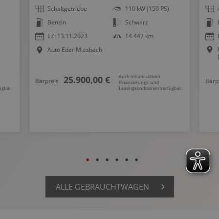
Schaltgetriebe
110 kW (150 PS)
Benzin
Schwarz
EZ: 13.11.2023
14.447 km
Auto Eder Miesbach
Auch mit attraktiven
25.900,00 €
Barpreis
Barp
Finanzierungs- und
ügbar.
Leasingkonditionen verfügbar.
ALLE GEBRAUCHTWAGEN