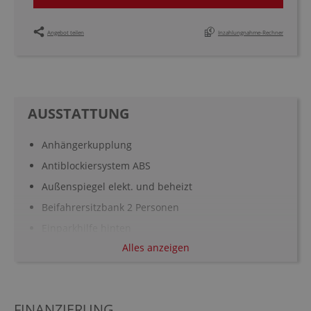
Angebot teilen
Inzahlungnahme-Rechner
AUSSTATTUNG
Anhängerkupplung
Antiblockiersystem ABS
Außenspiegel elekt. und beheizt
Beifahrersitzbank 2 Personen
Einparkhilfe hinten
Alles anzeigen
Elektr. Stabilitätsprogramm ESP
Fahrerairbag
Fahrersitz höhenverstellbar
FINANZIERUNG