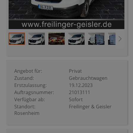
Zum
Anfang
der
Bildergalerie
Angebot für:
Privat
springen
Zustand:
Gebrauchtwagen
Erstzulassung:
19.12.2023
Auftragsnummer:
21013111
Verfügbar ab:
Sofort
Standort:
Freilinger & Geisler
Rosenheim