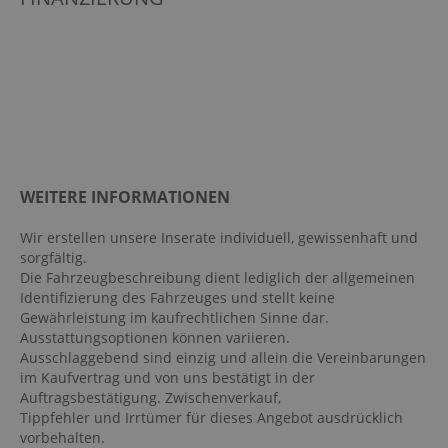
Fensterheber elektrisch
Keyless
Klimaanlage
LED-Scheinwerfer
LED-Tagfahrlicht
Rückfahrkamera
Schiebetür rechts
WEITERE INFORMATIONEN
Tempomat
Wir erstellen unsere Inserate individuell, gewissenhaft und
Trennwand mit Fenster
sorgfältig.
Zentralverriegelung
Die Fahrzeugbeschreibung dient lediglich der allgemeinen
Identifizierung des Fahrzeuges und stellt keine
Gewährleistung im kaufrechtlichen Sinne dar.
Ausstattungsoptionen können variieren.
Ausschlaggebend sind einzig und allein die Vereinbarungen
im Kaufvertrag und von uns bestätigt in der
Auftragsbestätigung. Zwischenverkauf,
Tippfehler und Irrtümer für dieses Angebot ausdrücklich
vorbehalten.