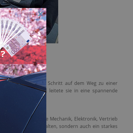
ermoor ihren ersten Schritt auf dem Weg zu einer
ich willkommen und leitete sie in eine spannende
denen Bereichen wie Mechanik, Elektronik, Vertrieb
ch beruflich zu entfalten, sondern auch ein starkes