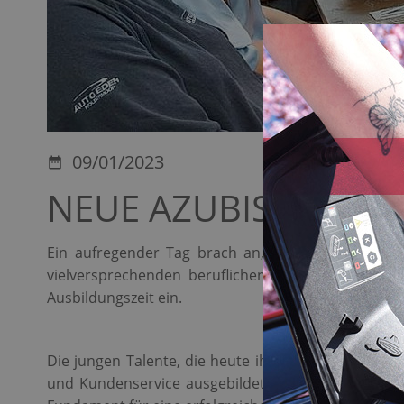
09/01/2023
NEUE AZUBIS BEI A
Ein aufregender Tag brach an, als heute die neu
vielversprechenden beruflichen Zukunft machte. 
Ausbildungszeit ein.
Die jungen Talente, die heute ihre Ausbildung bei
und Kundenservice ausgebildet. Die Ausbildung bei 