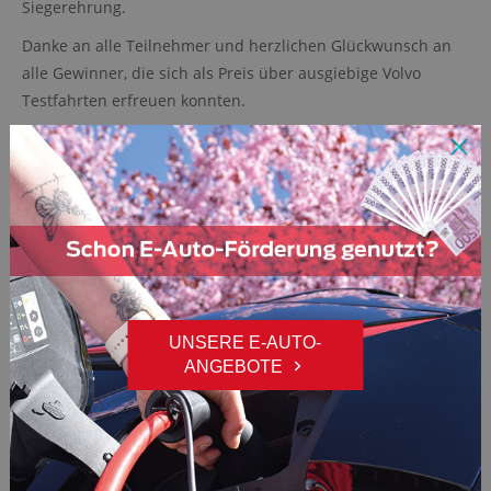
Siegerehrung.
Danke an alle Teilnehmer und herzlichen Glückwunsch an
alle Gewinner, die sich als Preis über ausgiebige Volvo
Testfahrten erfreuen konnten.
Sie konnten dieses Jahr beim Golfturnier leider nicht
teilnehmen?... Keine Sorge, das scanAutomobile-Golfturnier
ist für nächstes Jahr schon in Planung!
UNSERE E-AUTO-
ANGEBOTE