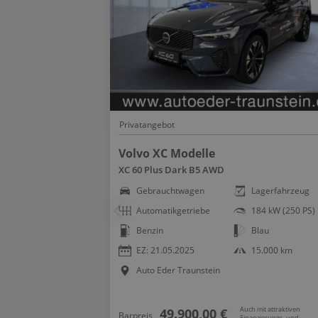
Privatangebot
Volvo XC Modelle
XC 60 Plus Dark B5 AWD
Lagerfahrzeug
Gebrauchtwagen
Lagerfahrzeug
92 kW (125 PS)
Automatikgetriebe
184 kW (250 PS)
Grau
Benzin
Blau
39.624 km
EZ: 21.05.2025
15.000 km
Auto Eder Traunstein
h mit attraktiven
Auch mit attraktiven
49.900,00 €
Barpreis
anzierungs- und
Finanzierungs- und