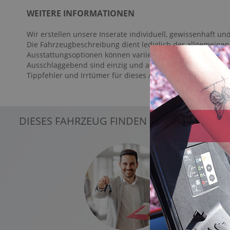
Berganfahrassistent
WEITERE INFORMATIONEN
Bordcomputer
Wir erstellen unsere Inserate individuell, gewissenhaft und
Colorverglasung
Die Fahrzeugbeschreibung dient lediglich der allgemeinen 
Dachreling: Schwarz
Ausstattungsoptionen können variieren.
Ausschlaggebend sind einzig und allein die Vereinbarunge
Diebstahlwarnanlage
Tippfehler und Irrtümer für dieses Angebot ausdrücklich 
Digitaler Radioempfang DAB+
Digitales Kombiinstrument
Durchladesystem
DIESES FAHRZEUG FINDEN SIE BEI FOLGE
Dynamische Leuchtweitenregulierung
Einparkhilfe vorn und hinten
Elektr. Stabilitätsprogramm ESP
Fahrer- /Beifahrerairbag
Fahrer-/Beifahrersitz höhenverstellbar
Fahrerassistenzpaket: Connected Safety
Fensterheber elektrisch 4-fach