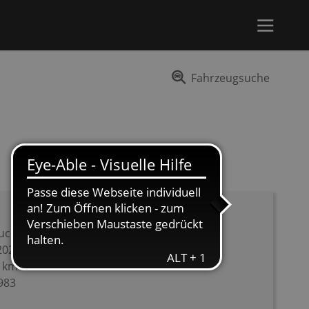
Fahrzeugsuche
uchtwagen
2023
0 km
983