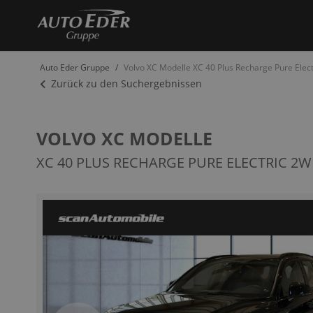
Auto Eder Gruppe
Volvo XC Modelle XC 40 Plus Recharge Pure Elec
Zurück zu den Suchergebnissen
VOLVO XC MODELLE
XC 40 PLUS RECHARGE PURE ELECTRIC 2
Zum
Ende
der
Bildergalerie
springen