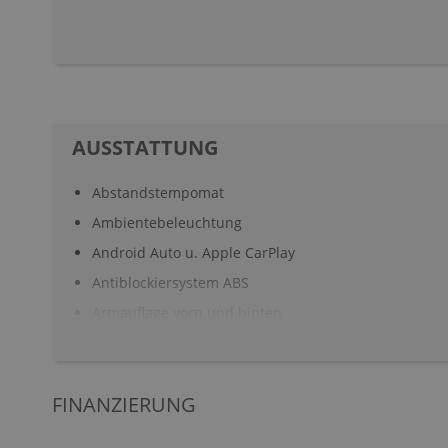
AUSSTATTUNG
Abstandstempomat
Ambientebeleuchtung
Android Auto u. Apple CarPlay
Antiblockiersystem ABS
Armauflage vorn und hinten
Aufmerksamkeitsassistent
Automatisch abblendende Innen- und Außenspiegel
FINANZIERUNG
Automatisch öffnende Heckklappe
Außenspiegel elekt. verstell- & anklappbar, beheizt