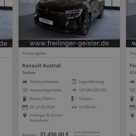
Privatangebot
Pri
Renault Austral
Fo
Techno
ST-
Gebrauchtwagen
Lagerfahrzeug
Automatikgetriebe
147 kW (200 PS)
Benzin, Elektro
Schwarz
EZ: 27.09.2024
14.796 km
Freilinger & Geisler
Rosenheim
Auch mit attraktiven
31.490,00 €
Barpreis
Bar
Finanzierungs- und