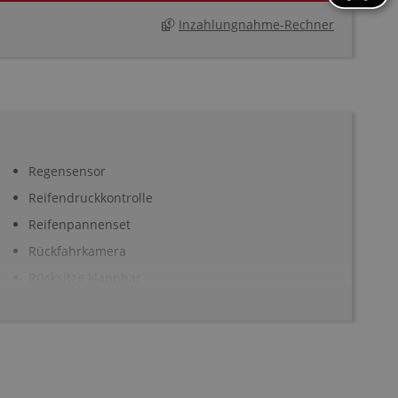
Inzahlungnahme-Rechner
Regensensor
Reifendruckkontrolle
Reifenpannenset
Rückfahrkamera
Rücksitze klappbar
Seitenairbag vorn
Servotronic
Sitzheizung Fahrer/Beifahrer
Soundsystem: Motor