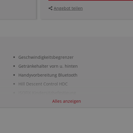
Angebot teilen
Geschwindigkeitsbegrenzer
Getränkehalter vorn u. hinten
Handyvorbereitung Bluetooth
Hill Descent Control HDC
ISOFIX Kindersitzbefestigung
Alles anzeigen
Kabelloses Laden für Handys
Keyless
Klimaautomatik, 2 Zonen
Knieairbag Fahrer