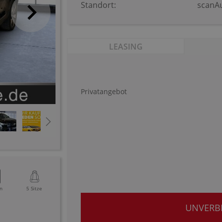
Standort:
scanA
LEASING
Privatangebot
n
5 Sitze
UNVERB