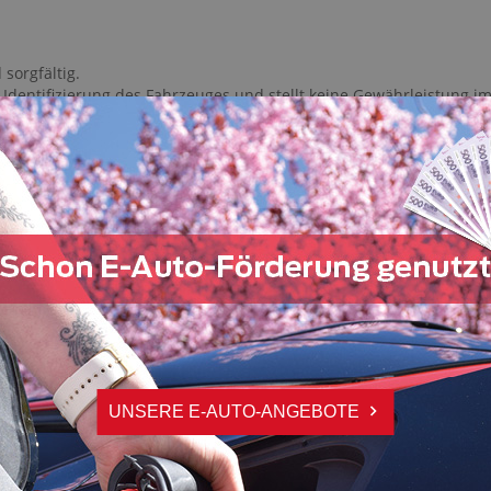
Kopfairbag vorn
Ladekabel Mode 3 (Typ 2/2)
 sorgfältig.
Laderaumabdeckung
Identifizierung des Fahrzeuges und stellt keine Gewährleistung im
LED-Scheinwerfer
n im Kaufvertrag und von uns bestätigt in der Auftragsbestätigun
LED-Tagfahrlicht
vorbehalten.
Leichtmetallfelgen
Lenkradheizung
Lenksäule verstellbar
NDEM AUTOHAUS
Lichtsensor
Lordosenstütze Fahrer/Beifahrer
SCANAUTOMOBILE
Multifunktions-Sportlenkrad
V
scanAutomobile
M
Navigationssystem
Rosenheimer Straße 52
S
83059 Kolbermoor
Notbremsassistent
UNSERE E-AUTO-ANGEBOTE
Notbremsassistent: Multikollisionsbremse
S
08031/900 80-0
Querverkehrswarnung hinten
M